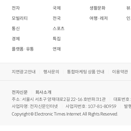
전자
국제
생활문화
뷰
모빌리티
전국
여행·레저
인
통신
스포츠
경제
특집
플랫폼·유통
연재
지면광고안내
행사문의
통합마케팅 상품 안내
이용약관
전자신문
회사소개
주소 : 서울시 서초구 양재대로2길 22-16 호반파크1관
대표번호 : 
사업자명 : 전자신문인터넷
사업자번호 : 107-81-80959
발행
Copyright © Electronic Times Internet. All Rights Reserved.