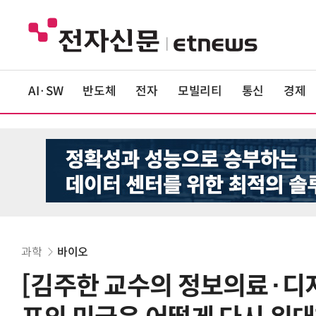
AI·SW
반도체
전자
모빌리티
통신
경제
과학
바이오
[김주한 교수의 정보의료·디