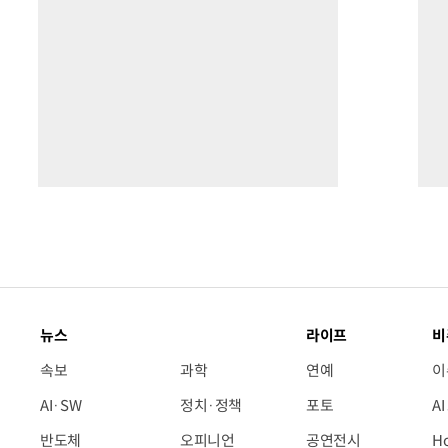
뉴스
라이프
비
속보
과학
연예
이
AI·SW
정치·정책
포토
A
반도체
오피니언
공연전시
H