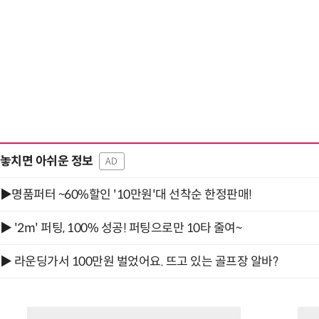
놓치면 아쉬운 정보
AD
▶명품퍼터 ~60%할인 '10만원'대 선착순 한정판매!
▶ '2m' 퍼팅, 100% 성공! 퍼팅으로만 10타 줄여~
▶ 라운딩가서 100만원 벌었어요. 뜨고 있는 골프장 알바?