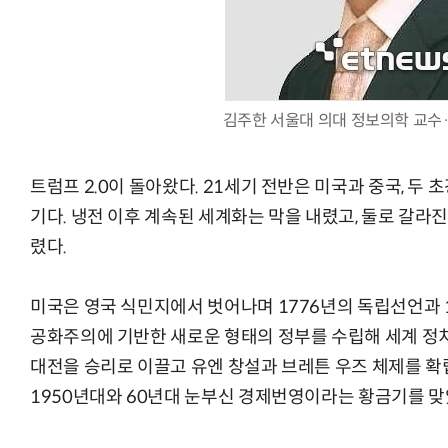
김주한 서울대 의대 정보의학 교
AI Native Enterprise를 지원하는 AI Ready Data 플랫폼 활
트럼프 2.0이 돌아왔다. 21세기 전반은 미국과 중국, 두
기다. 냉전 이후 계속된 세계화는 막을 내렸고, 둘로 갈라
렸다.
미국은 영국 식민지에서 벗어나며 1776년의 독립선언과
공화주의에 기반한 새로운 형태의 정부를 수립해 세계 정치에
대전을 승리로 이끌고 유엔 창설과 브레튼 우즈 체제를 확
1950년대와 60년대 눈부신 경제번영이라는 황금기를 맞