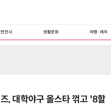
공연전시
생활문화
여행·레저
즈, 대학야구 올스타 꺾고 '8할