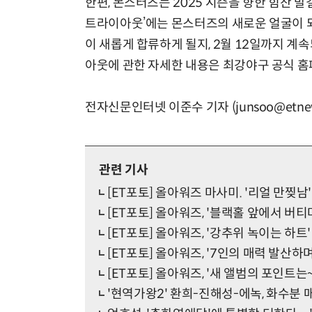
한편, 몬스터즈는 2025 시즌을 향한 힘찬 발
트라이아웃’에는 몬스터즈의 새로운 얼굴이 되
이 새롭게 합류하게 될지, 2월 12일까지 
아웃에 관한 자세한 내용은 최강야구 공식 홈
전자신문인터넷 이준수 기자 (junsoo@etnew
관련 기사
[ET포토] 올아워즈 마사미. '리얼 만찢남'
[ET포토] 올아워즈, '블랙홀 앞에서 버티
[ET포토] 올아워즈, '강추위 녹이는 하트'
[ET포토] 올아워즈, '7인의 매력 발산하며
[ET포토] 올아워즈, '새 앨범의 포인트는~
'현역가왕2' 환희-진해성-에녹, 화수분 