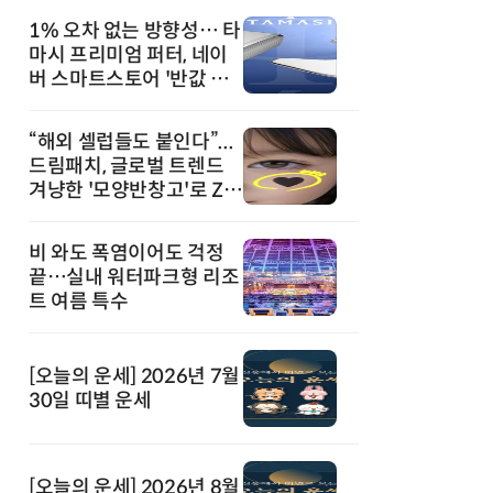
1% 오차 없는 방향성… 타
마시 프리미엄 퍼터, 네이
버 스마트스토어 '반값 할
인' 돌풍
“해외 셀럽들도 붙인다”...
드림패치, 글로벌 트렌드
겨냥한 '모양반창고'로 Z세
대 공략
비 와도 폭염이어도 걱정
끝…실내 워터파크형 리조
트 여름 특수
[오늘의 운세] 2026년 7월
30일 띠별 운세
[오늘의 운세] 2026년 8월