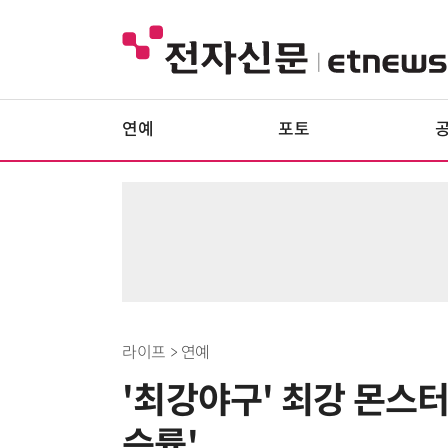
연예
포토
라이프 > 연예
'최강야구' 최강 몬스터
승률'