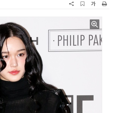
양자컴퓨팅 비즈니스·기술 입문 1-Day 워크샵 - 큐비트·양자 알고리듬·Qiskit 실습으로 이해하는 차세대
업무 자동화 위한 AI ‘세컨드 브레인’ 만들기 1-day 워크숍 - LLM Wiki 