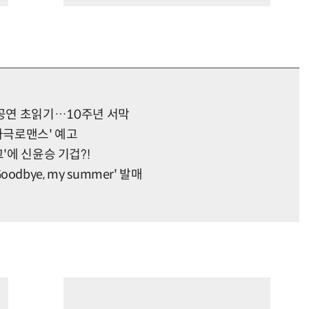
' 서울공연 초읽기…10주년 서막
사극로맨스' 예고
'에 신윤승 기겁?!
Goodbye, my summer' 발매