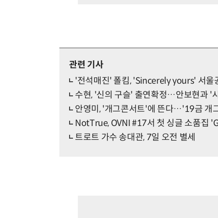
관련 기사
'전석매진' 폴킴, 'Sincerely yours
수현, '신의 구슬' 출연확정…안보현과 '
안영미, '개그콘서트'에 뜬다…'19금 개그
NotTrue, OVNI #17서 첫 싱글 소품집 '
트로트 가수 송대관, 7일 오전 별세