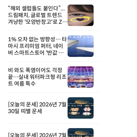
“해외 셀럽들도 붙인다”...
드림패치, 글로벌 트렌드
겨냥한 '모양반창고'로 Z세
대 공략
1% 오차 없는 방향성… 타
마시 프리미엄 퍼터, 네이
버 스마트스토어 '반값 할
인' 돌풍
비 와도 폭염이어도 걱정
끝…실내 워터파크형 리조
트 여름 특수
[오늘의 운세] 2026년 7월
30일 띠별 운세
[오늘의 운세] 2026년 7월