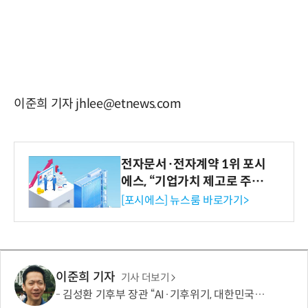
이준희 기자 jhlee@etnews.com
전자문서·전자계약 1위 포시
에스, “기업가치 제고로 주주
환원 강화” 계획 공시
[포시에스] 뉴스룸 바로가기>
이준희 기자
기사 더보기
김성환 기후부 장관 “AI·기후위기, 대한민국이 함께 해결할 첫 국가 될 것”