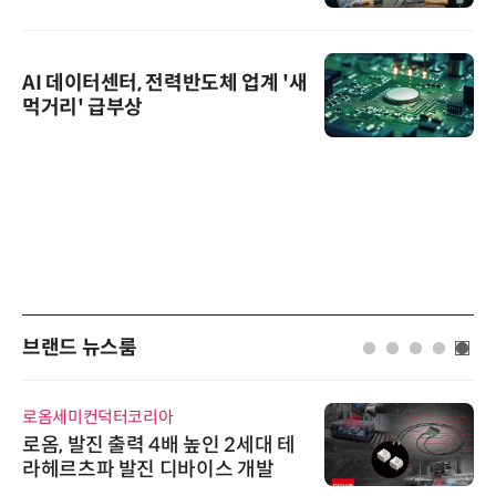
AI 데이터센터, 전력반도체 업계 '새
먹거리' 급부상
브랜드 뉴스룸
로옴세미컨덕터코리아
로옴, 발진 출력 4배 높인 2세대 테
라헤르츠파 발진 디바이스 개발