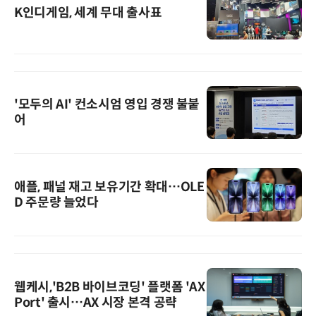
K인디게임, 세계 무대 출사표
'모두의 AI' 컨소시엄 영입 경쟁 불붙
어
애플, 패널 재고 보유기간 확대…OLE
D 주문량 늘었다
웹케시,'B2B 바이브코딩' 플랫폼 'AX
Port' 출시…AX 시장 본격 공략