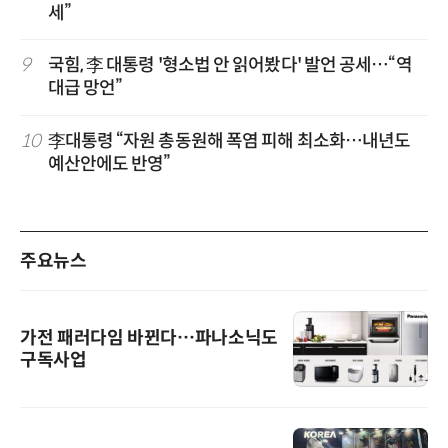
세”
9
국힘, 李 대통령 '형소법 안 읽어봤다' 발언 공세…“역
대급 망언”
10
李대통령 “자원 총동원해 폭염 피해 최소화…내년도
예산안에도 반영”
주요뉴스
가전 패러다임 바뀐다…파나소닉도
구독사업