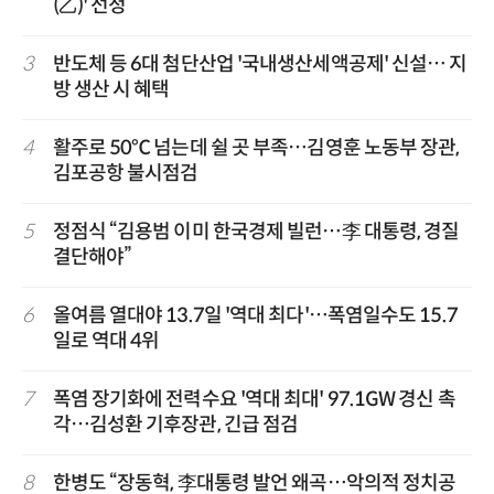
(乙)' 선정
3
반도체 등 6대 첨단산업 '국내생산세액공제' 신설… 지
방 생산 시 혜택
4
활주로 50℃ 넘는데 쉴 곳 부족…김영훈 노동부 장관,
김포공항 불시점검
5
정점식 “김용범 이미 한국경제 빌런…李 대통령, 경질
결단해야”
6
올여름 열대야 13.7일 '역대 최다'…폭염일수도 15.7
일로 역대 4위
7
폭염 장기화에 전력수요 '역대 최대' 97.1GW 경신 촉
각…김성환 기후장관, 긴급 점검
8
한병도 “장동혁, 李대통령 발언 왜곡…악의적 정치공