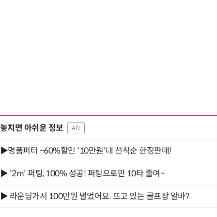
놓치면 아쉬운 정보
AD
▶명품퍼터 ~60%할인 '10만원'대 선착순 한정판매!
▶ '2m' 퍼팅, 100% 성공! 퍼팅으로만 10타 줄여~
▶ 라운딩가서 100만원 벌었어요. 뜨고 있는 골프장 알바?