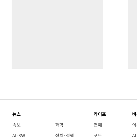
뉴스
라이프
비
속보
과학
연예
이
AI·SW
정치·정책
포토
A