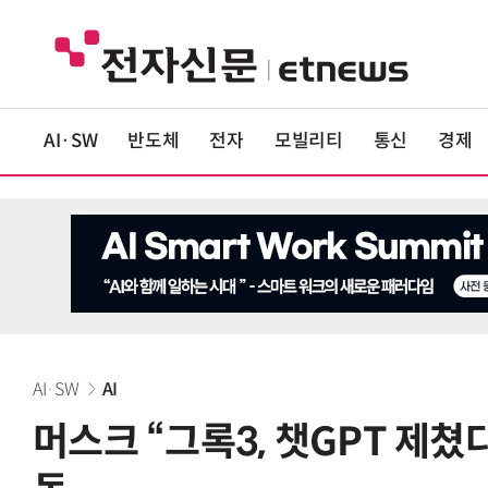
AI·SW
반도체
전자
모빌리티
통신
경제
AI·SW
AI
머스크 “그록3, 챗GPT 제쳤