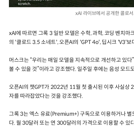
xAI 라이브에서 공개한 콜로
“입으면 전투력 상승?” 드래곤볼 전투복 닮은 중
xAI에 따르면 그록 3 일반 모델은 수학, 과학, 코딩 벤치마
의 '클로드 3.5 소네트', 오픈AI의 'GPT 4o', 딥시크 'V3
머스크는 “우리는 매일 모델을 지속적으로 개선하고 있다”
볼 수 있을 것”이라고 강조했다. 일주일 후에는 음성 모드
오픈AI의 챗GPT가 2022년 11월 첫 출시된 이후 사실상
자를 따라잡았다는 것을 강조했다.
그록 3는 엑스 유료(Premium+) 구독으로 이용하거나
다. 월 30달러 또는 연 300달러의 가격으로 이용할 수 있다