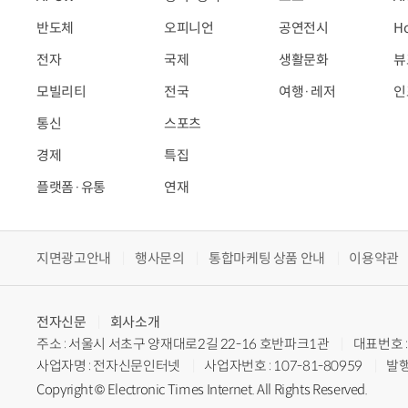
반도체
오피니언
공연전시
H
전자
국제
생활문화
뷰
모빌리티
전국
여행·레저
인
통신
스포츠
경제
특집
플랫폼·유통
연재
지면광고안내
행사문의
통합마케팅 상품 안내
이용약관
전자신문
회사소개
주소 : 서울시 서초구 양재대로2길 22-16 호반파크1관
대표번호 : 
사업자명 : 전자신문인터넷
사업자번호 : 107-81-80959
발행
Copyright © Electronic Times Internet. All Rights Reserved.