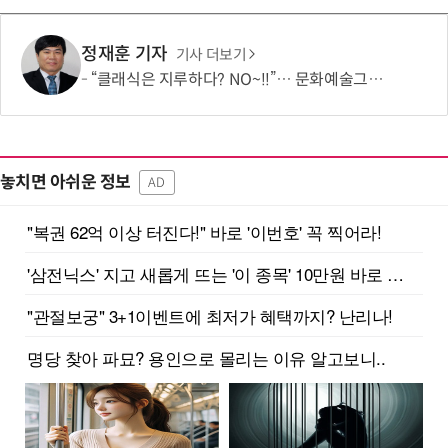
정재훈 기자
기사 더보기
“클래식은 지루하다? NO~!!”… 문화예술그룹 더같음, 관객 소통형 '춤추는 오케스트라' 런칭 쇼케이스 개최
놓치면 아쉬운 정보
AD