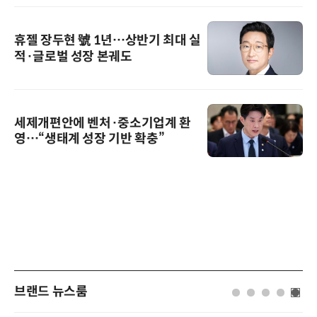
휴젤 장두현 號 1년…상반기 최대 실
적·글로벌 성장 본궤도
세제개편안에 벤처·중소기업계 환
영…“생태계 성장 기반 확충”
브랜드 뉴스룸