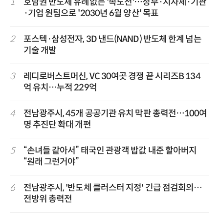
1
호남권 반도체 유례없는 '속도전'…정부·지자체·기관
·기업 원팀으로 '2030년 6월 양산' 목표
2
포스텍·삼성전자, 3D 낸드(NAND) 반도체 한계 넘는
기술 개발
3
레디로버스트머신, VC 30여곳 경쟁 끝 시리즈B 134
억 유치…누적 229억
4
전남광주시, 45개 공공기관 유치 막판 총력전…100여
명 추진단 확대 개편
5
“손녀들 같아서” 태국인 관광객 밥값 내준 할아버지
“원래 그런거야”
6
전남광주시, '반도체 클러스터 지정' 긴급 점검회의…
전방위 총력전