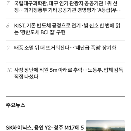
7
국립대구과학관, 대구 인기 관광지 공공기관 1위 선
정…과기정통부 기타공공기관 경영평가 'A등급(우수)'
겹경사
8
KIST, 기존 반도체 공정으로 전기·빛 신호 한 번에 읽
는 '광반도체 BCI 칩' 구현
9
태풍 소멸 뒤 더 뜨거워진다…'재난급 폭염' 장기화
10
사장 장난에 직원 5m 아래로 추락…노동부, 업체 감독
직접 나섰다
주요뉴스
SK하이닉스, 용인 Y2·청주 M17에 5