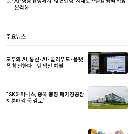
10
AP 성능 경쟁에서 'AI 연결성' 시대로…퀄컴 영역 확장
본격화
주요뉴스
모두의 AI, 통신·AI·클라우드·플랫
폼 참전한다…탐색전 치열
“SK하이닉스, 중국 충칭 패키징공장
지분매각 등 검토”