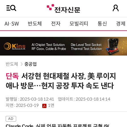
AI·SW
반도체
전자
모빌리티
통신
경제
반도체
중공업
단독
서강현 현대제철 사장, 美 루이지
애나 방문…현지 공장 투자 속도 낸다
발행일 : 2025-03-18 12:41
업데이트 : 2025-03-18 14:14
지면 :
2025-03-19
1면
Claude Code, 실제 업무 자동화 프로젝트 구현 (9/16 ~17 강남역)