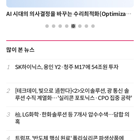
AI 시대의 의사결정을 바꾸는 수리최적화(Optimization): 실제 산업 적용 사례와 활용 전략
AI 핀옵스 실전 세미나: 폭증
많이 본 뉴스
1
SK하이닉스, 용인 Y2·청주 M17에 54조원 투자
2
[테크데이, 빛으로 通한다]<2>오이솔루션, 광 통신 솔
루션 수직 계열화…'실리콘 포토닉스·CPO 집중 공략'
3
檢, LG화학·한화솔루션 등 7개사 압수수색…담합 의
혹
4
트럼프, '반도체 핵심 원료' 폴리실리콘 파생상품에