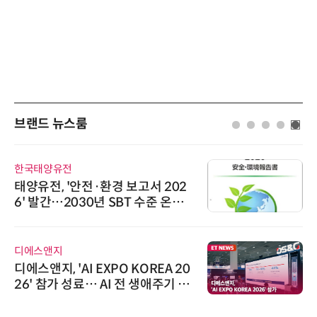
브랜드 뉴스룸
로옴세미컨덕터코리아
보고서 202
로옴, 발진 출력 4배 높인
T 수준 온실
라헤르츠파 발진 디바이스
에이블스토어
 KOREA 20
시놀로지, SK네트웍스서
전 생애주기 아
상 보안 카메라 국내 독점
봬
트너십 체결