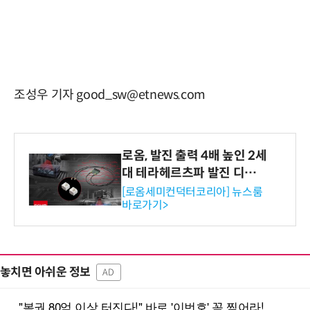
조성우 기자 good_sw@etnews.com
로옴, 발진 출력 4배 높인 2세
대 테라헤르츠파 발진 디바이
스 개발
[로옴세미컨덕터코리아] 뉴스룸
바로가기>
놓치면 아쉬운 정보
AD