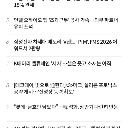
15% 관세
5
인텔 오하이오 팹 '초과근무' 공사 가속…외부 파트너
유치 포석
6
삼성전자 차세대 메모리 'V낸드·PIM', FMS 2026 어
워드서 2관왕
7
K배터리 밸류체인 '시차'…셀은 웃고 소재는 아직
8
[테크데이, 빛으로 通한다]<3>머크, 실리콘 포토닉스
공략 개시…'신성장 동력 확보'
9
“롯데·금호만 남았다”…韓 석화, 상반기 나란히 반등