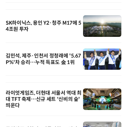
SK하이닉스, 용인 Y2·청주 M17에 5
4조원 투자
김민석, 제주·인천서 정청래에 '5.67
P%'차 승리…누적 득표도 金 1위
라이엇게임즈, 더현대 서울서 역대 최
대 TFT 축제…신규 세트 '신비의 숲'
띄운다