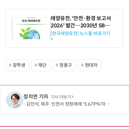
태양유전, '안전·환경 보고서
2026' 발간…2030년 SBT
수준 온실가스 감축 추진
[한국태양유전] 뉴스룸 바로가기
>
장학생
재단
정몽구
현대차
정치연 기자
기사 더보기
김민석, 제주·인천서 정청래에 '5.67P%'차 승리…누적 득표도 金 1위