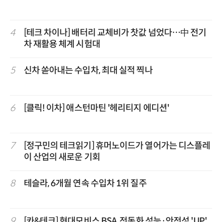
4
[테크 차이나] 배터리 교체비가 찻값 넘었다…中 전기
차 재활용 체계 시험대
5
신차 쏟아내는 수입차, 최대 실적 찍나
6
[클릭! 이차] 애스턴마틴 '헤리티지 에디션'
7
[정구민의 테크읽기] 휴머노이드가 열어가는 디스플레
이 산업의 새로운 기회
8
테슬라, 6개월 연속 수입차 1위 질주
9
[카&테크] 현대모비스 BSA, 전동화 성능·안전성 'UP'