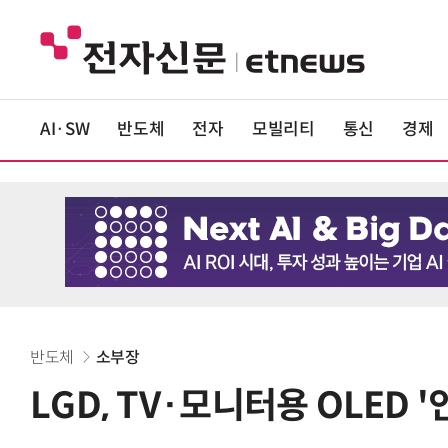
AI·SW
반도체
전자
모빌리티
통신
경제
반도체
소부장
LGD, TV·모니터용 OLED 