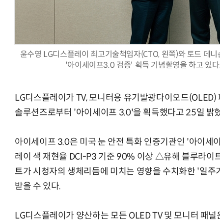
윤수영 LG디스플레이 최고기술책임자(CTO, 왼쪽)와 토드 데니
AI Native Enterprise를 지원하는 AI Ready Data 플랫폼 활
'아이세이프3.0 검증' 획득 기념촬영을 하고 있다
LG디스플레이가 TV, 모니터용 유기발광다이오드(OLED)
솔루션즈로부터 '아이세이프 3.0'을 획득했다고 25일 밝
아이세이프 3.0은 미국 눈 안전 특화 인증기관인 '아이세
레이 색 재현율 DCI-P3 기준 90% 이상 △유해 블루라이트
트가 시청자의 생체리듬에 미치는 영향을 수치화한 '일주기 리
받을 수 있다.
LG디스플레이가 양산하는 모든 OLED TV 및 모니터 패널은 