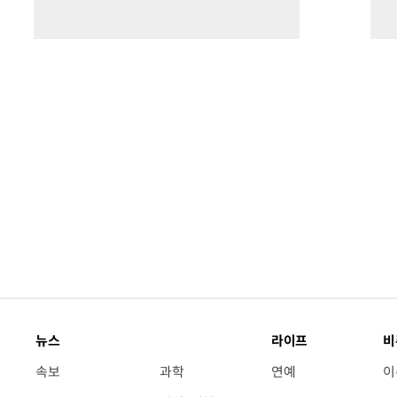
뉴스
라이프
비
속보
과학
연예
이