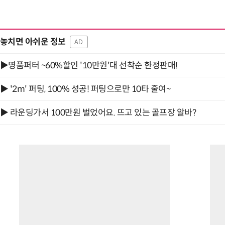
놓치면 아쉬운 정보
AD
“계속 쫓아왔다”…도망치던 우크라 민간
▶명품퍼터 ~60%할인 '10만원'대 선착순 한정판매!
▶ '2m' 퍼팅, 100% 성공! 퍼팅으로만 10타 줄여~
▶ 라운딩가서 100만원 벌었어요. 뜨고 있는 골프장 알바?