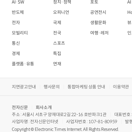
AI·SW
정치·정책
포토
A
반도체
오피니언
공연전시
H
전자
국제
생활문화
뷰
모빌리티
전국
여행·레저
인
통신
스포츠
경제
특집
플랫폼·유통
연재
지면광고안내
행사문의
통합마케팅 상품 안내
이용약관
전자신문
회사소개
주소 : 서울시 서초구 양재대로2길 22-16 호반파크1관
대표번호 : 
사업자명 : 전자신문인터넷
사업자번호 : 107-81-80959
발행
Copyright © Electronic Times Internet. All Rights Reserved.