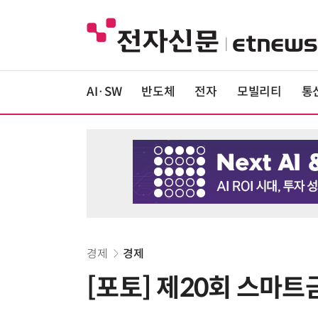
AI·SW
반도체
전자
모빌리티
통
경제
경제
[포토] 제20회 스마