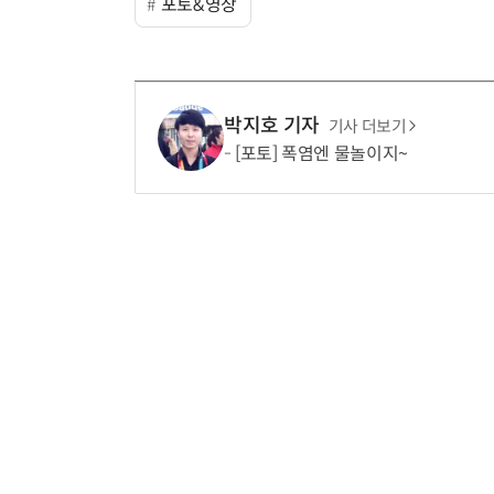
포토&영상
박지호 기자
기사 더보기
[포토] 폭염엔 물놀이지~