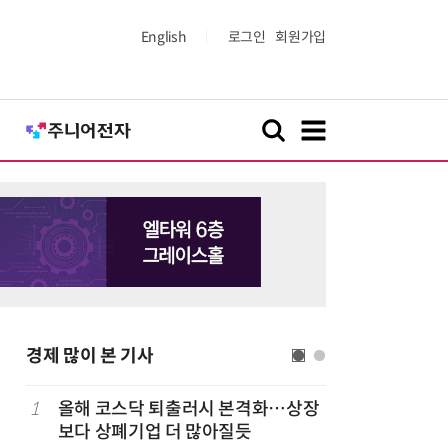
English
로그인
회원가입
경제 많이 본 기사
1
올해 코스닥 퇴출러시 본격화…상장
6
LG 엑사
보다 상폐기업 더 많아질듯
대기업과 