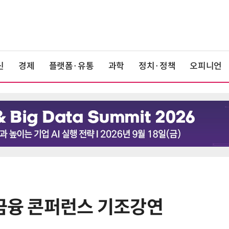
신
경제
플랫폼·유통
과학
정치·정책
오피니언
트금융 콘퍼런스 기조강연
6
LG 엑사원, 中企 제조현장 '전파'…
대기업과 협력사 AI 상생 시동