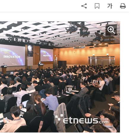
7
'상업용 디스플레이 빌려쓴다' …LG
전자, 美 B2B 구독 시동
8
'게이밍위크' 삼성전자-LG전자 유
서 TV·모니터 '大戰'
9
“상장폐지 막아라”…중소 가전 기업
주가 부양 '총력전'
10
코스피 급등에 매수 사이드카 발동