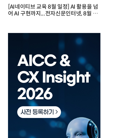
[AI네이티브 교육 8월 일정] AI 활용을 넘
어 AI 구현까지...전자신문인터넷, 8월 실
전 교육·워크숍 개최 발행일 : 2026-07-
23 10:46