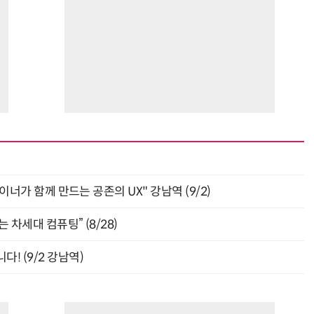
“계속 쫓아왔다”…도망치던 우크라 민간인 공격한 러 자폭 드론
진정한 우정?…친구 구하려다 둘 다 의자 틈에 목이 낀
자이너가 함께 만드는 공존의 UX" 강남역 (9/2)
 차세대 컴퓨팅” (8/28)
! (9/2 강남역)