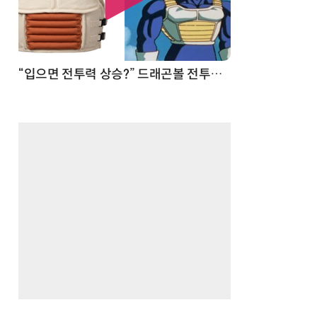
 순간
“입으면 전투력 상승?” 드래곤볼 전투복 닮은 중량조끼