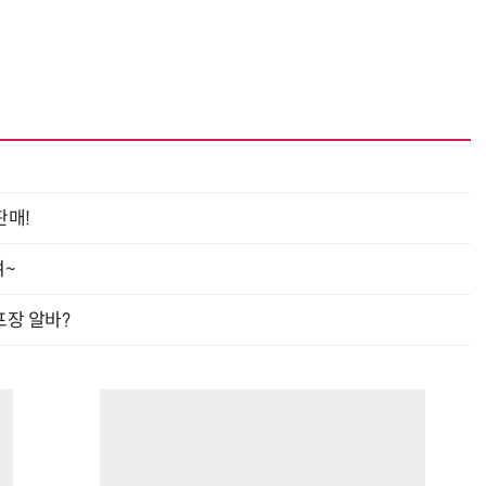
판매!
여~
프장 알바?