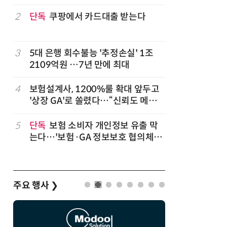
2
단독
쿠팡에서 카드대출 받는다
7
'상업용 
전자, 美 
럽
3
5대 은행 회수불능 '추정손실' 1조
8
'게이밍위
2109억원 …7년 만에 최대
서 TV·모
,
4
보험설계사, 1200%룰 확대 앞두고
9
“상장폐지
'상장 GA'로 쏠렸다…“신뢰도 메리
주가 부양
트”
5
단독
보험 소비자 개인정보 유출 막
10
코스피 급
는다…'보험·GA 정보보호 협의체'
구성
주요 행사
❯