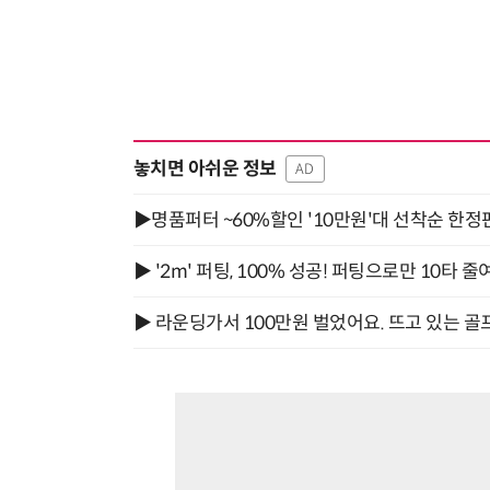
놓치면 아쉬운 정보
AD
▶명품퍼터 ~60%할인 '10만원'대 선착순 한정
▶ '2m' 퍼팅, 100% 성공! 퍼팅으로만 10타 줄
▶ 라운딩가서 100만원 벌었어요. 뜨고 있는 골