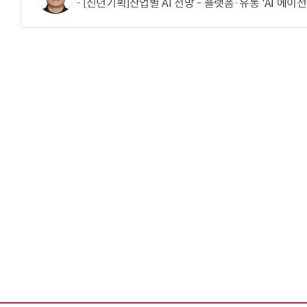
[신년기획]산업별 AI 전망 - 플랫폼·유통 'AI 에이
“계속 쫓아왔다”…도망치던 우크라 민간