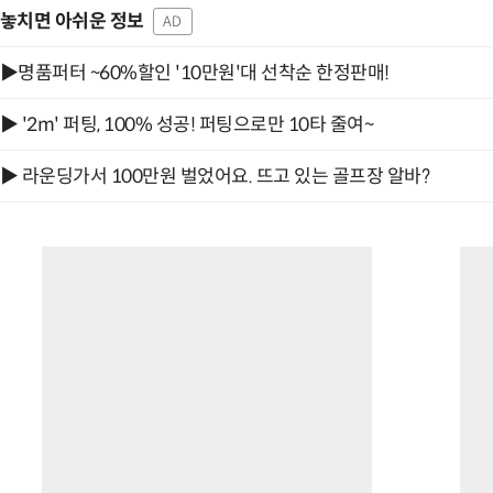
놓치면 아쉬운 정보
AD
▶명품퍼터 ~60%할인 '10만원'대 선착순 한정판매!
▶ '2m' 퍼팅, 100% 성공! 퍼팅으로만 10타 줄여~
▶ 라운딩가서 100만원 벌었어요. 뜨고 있는 골프장 알바?