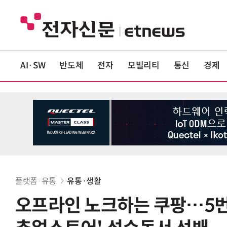
AI·SW
반도체
전자
모빌리티
통신
경제
플랫폼·유통
유통·생활
오프라인 노크하는 쿠팡…5번