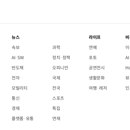
뉴스
라이프
비
속보
과학
연예
이
AI·SW
정치·정책
포토
A
반도체
오피니언
공연전시
H
전자
국제
생활문화
뷰
모빌리티
전국
여행·레저
인
통신
스포츠
경제
특집
플랫폼·유통
연재