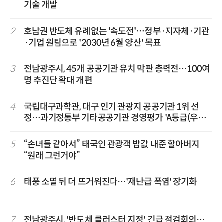
기술 개발
2
호남권 반도체 유례없는 '속도전'…정부·지자체·기관
·기업 원팀으로 '2030년 6월 양산' 목표
3
전남광주시, 45개 공공기관 유치 막판 총력전…100여
명 추진단 확대 개편
4
국립대구과학관, 대구 인기 관광지 공공기관 1위 선
정…과기정통부 기타공공기관 경영평가 'A등급(우수)'
겹경사
5
“손녀들 같아서” 태국인 관광객 밥값 내준 할아버지
“원래 그런거야”
6
태풍 소멸 뒤 더 뜨거워진다…'재난급 폭염' 장기화
7
전남광주시, '반도체 클러스터 지정' 긴급 점검회의…