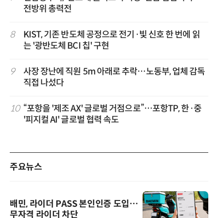
전방위 총력전
8
KIST, 기존 반도체 공정으로 전기·빛 신호 한 번에 읽
는 '광반도체 BCI 칩' 구현
9
사장 장난에 직원 5m 아래로 추락…노동부, 업체 감독
직접 나섰다
10
“포항을 '제조 AX' 글로벌 거점으로”…포항TP, 한·중
'피지컬 AI' 글로벌 협력 속도
주요뉴스
배민, 라이더 PASS 본인인증 도입…
무자격 라이더 차단