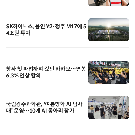
SK하이닉스, 용인 Y2·청주 M17에 5
4조원 투자
창사 첫 파업까지 갔던 카카오…연봉
6.3% 인상 합의
국립광주과학관, '여름방학 AI 탐사
대' 운영…10개 AI 동아리 참가