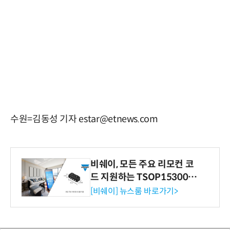
수원=김동성 기자 estar@etnews.com
비쉐이, 모든 주요 리모컨 코
드 지원하는 TSOP15300 시
리즈 IR 수신기 출시
[비쉐이] 뉴스룸 바로가기>