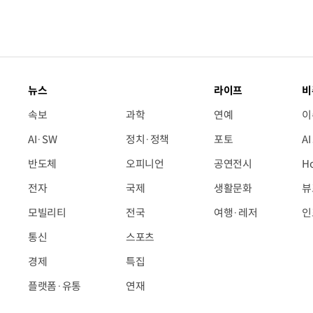
뉴스
라이프
비
속보
과학
연예
이
AI·SW
정치·정책
포토
A
반도체
오피니언
공연전시
H
전자
국제
생활문화
뷰
모빌리티
전국
여행·레저
인
통신
스포츠
경제
특집
플랫폼·유통
연재