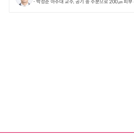
박성준 아주대 교수, 공기 중 수분으로 200㎛ 피부
“계속 쫓아왔다”…도망치던 우크라 민간