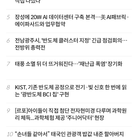
직접 나섰다
5
장성에 20㎿ AI 데이터센터 구축 본격…美 AI패브릭·
에이파사드와 업무협약
6
전남광주시, '반도체 클러스터 지정' 긴급 점검회의…
전방위 총력전
7
태풍 소멸 뒤 더 뜨거워진다…'재난급 폭염' 장기화
8
KIST, 기존 반도체 공정으로 전기·빛 신호 한 번에 읽
는 '광반도체 BCI 칩' 구현
9
[르포]아이들이 직접 첨단 전자현미경 다루며 과학원
리 체득...과학체험 제공 '주니어닥터' 현장
10
“손녀들 같아서” 태국인 관광객 밥값 내준 할아버지