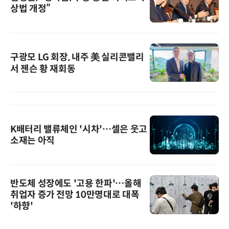
상법 개정”
구광모 LG 회장, 내주 美 실리콘밸리
서 젠슨 황 재회동
K배터리 밸류체인 '시차'…셀은 웃고
소재는 아직
반도체 성장에도 '고용 한파'…올해
취업자 증가 전망 10만명대로 대폭
'하향'