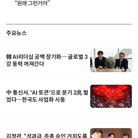
“원래 그런거야”
주요뉴스
韓 AI리더십 공백 장기화… 글로벌 3
강 동력 꺼져간다
中 통신사, 'AI 토큰'으로 분기 2兆 벌
었다…한국도 사업화 시동
김정관, “성과급, 주총 승인 거치도록