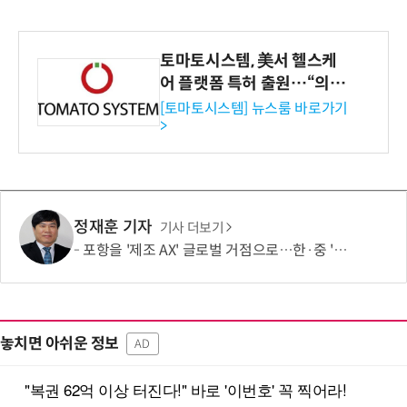
토마토시스템, 美서 헬스케
어 플랫폼 특허 출원…“의료
기관·보험사 공략”
[토마토시스템] 뉴스룸 바로가기
>
정재훈 기자
기사 더보기
포항을 '제조 AX' 글로벌 거점으로…한·중 '피지컬 AI' 동맹 뜬다
놓치면 아쉬운 정보
AD