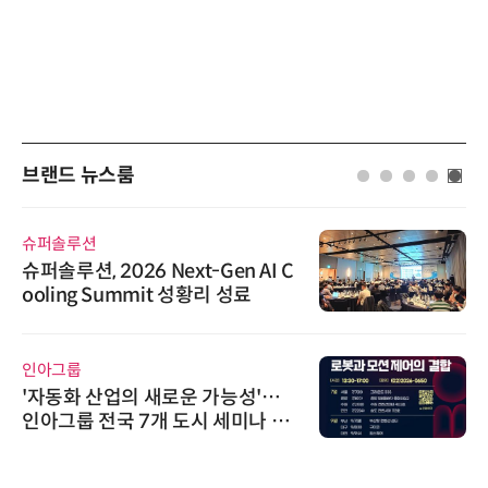
브랜드 뉴스룸
퍼솔루션
한국태
솔루션, 2026 Next-Gen AI C
태양유
ling Summit 성황리 성료
신…
아그룹
씨앤에
자동화 산업의 새로운 가능성'…
씨앤
아그룹 전국 7개 도시 세미나 페
산관리
 개최