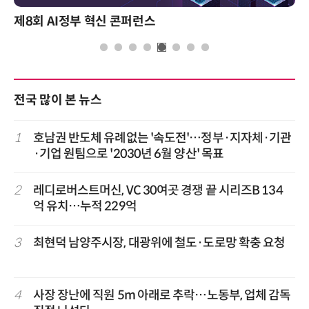
AI정부 혁신 콘퍼런스
성과를 만
전국 많이 본 뉴스
1
호남권 반도체 유례없는 '속도전'…정부·지자체·기관
·기업 원팀으로 '2030년 6월 양산' 목표
2
레디로버스트머신, VC 30여곳 경쟁 끝 시리즈B 134
억 유치…누적 229억
3
최현덕 남양주시장, 대광위에 철도·도로망 확충 요청
4
사장 장난에 직원 5m 아래로 추락…노동부, 업체 감독