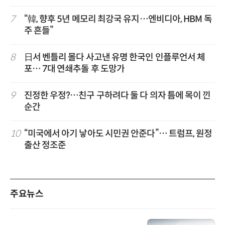
7
“韓, 향후 5년 메모리 최강국 유지…엔비디아, HBM 독
주 흔들”
8
日서 벤틀리 몰다 사고낸 유명 한국인 인플루언서 체
포… 7대 연쇄추돌 후 도망가
9
진정한 우정?…친구 구하려다 둘 다 의자 틈에 목이 낀
순간
10
“미국에서 아기 낳아도 시민권 안준다”… 트럼프, 원정
출산 정조준
주요뉴스