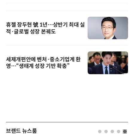
휴젤 장두현 號 1년…상반기 최대 실
적·글로벌 성장 본궤도
세제개편안에 벤처·중소기업계 환
영…“생태계 성장 기반 확충”
브랜드 뉴스룸