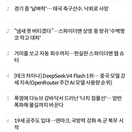
1
경기 중 '날벼락'… 태국 축구선수, 낙뢰로 사망
2
“냄새 못 버티겠다”…스파이더맨 상영 중 방귀 '수백명
코 막고 대피'
3
거미줄 쏘고 자동 회수까지…현실판 스파이더맨 웹 슈
터
4
[테크 차이나] DeepSeek V4 Flash 1위… 중국 모델 강
세 지속(OpenRouter 주간 AI 모델 사용량 순위)
5
폭염에 다뉴브 강바닥서 드러난 '나치 침몰선'… 암반
폭파해 물길까지 바꾼다
6
19세 공주도 입대…덴마크, 국방력 강화 속 군 복무 시
작