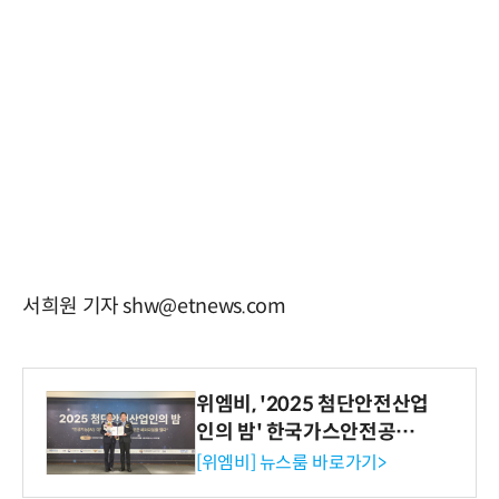
서희원 기자 shw@etnews.com
위엠비, '2025 첨단안전산업
인의 밤' 한국가스안전공사
사장상 수상
[위엠비] 뉴스룸 바로가기>