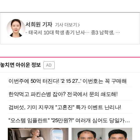
서희원 기자
기사 더보기
태국서 10대 학생 총기 난사… 중3 남학생, 조부모·교사 등 8명 살해
놓치면 아쉬운 정보
AD