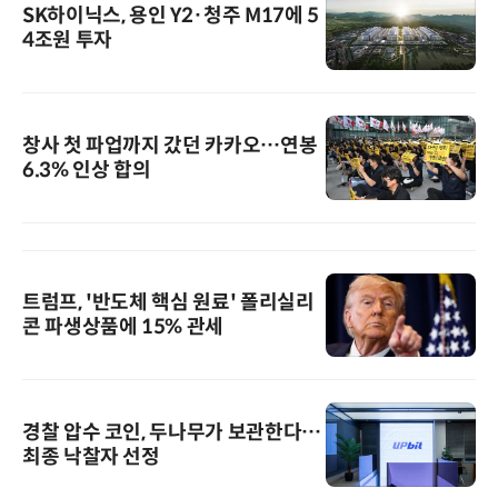
SK하이닉스, 용인 Y2·청주 M17에 5
4조원 투자
창사 첫 파업까지 갔던 카카오…연봉
6.3% 인상 합의
트럼프, '반도체 핵심 원료' 폴리실리
콘 파생상품에 15% 관세
경찰 압수 코인, 두나무가 보관한다…
최종 낙찰자 선정