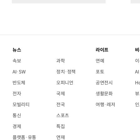
뉴스
라이프
비
속보
과학
연예
이
AI·SW
정치·정책
포토
A
반도체
오피니언
공연전시
H
전자
국제
생활문화
뷰
모빌리티
전국
여행·레저
인
통신
스포츠
경제
특집
플랫폼·유통
연재