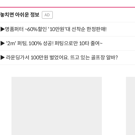
놓치면 아쉬운 정보
AD
▶명품퍼터 ~60%할인 '10만원'대 선착순 한정판매!
▶ '2m' 퍼팅, 100% 성공! 퍼팅으로만 10타 줄여~
▶ 라운딩가서 100만원 벌었어요. 뜨고 있는 골프장 알바?