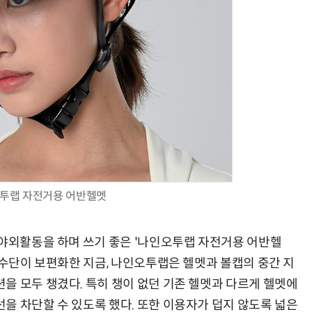
투랩 자전거용 어반헬멧
 야외활동을 하며 쓰기 좋은 '나인오투랩 자전거용 어반헬
 수단이 보편화한 지금, 나인오투랩은 헬멧과 볼캡의 중간 지
을 모두 챙겼다. 특히 챙이 없던 기존 헬멧과 다르게 헬멧에
을 차단할 수 있도록 했다. 또한 이용자가 덥지 않도록 넓은