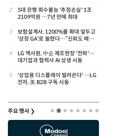
,
2
5대 은행 회수불능 '추정손실' 1조
7
“상장폐지
2109억원 …7년 만에 최대
주가 부양
3
보험설계사, 1200%룰 확대 앞두고
8
경찰 압수
'상장 GA'로 쏠렸다…“신뢰도 메리
다…최종
트”
4
LG 엑사원, 中企 제조현장 '전파'…
9
코스피 급
대기업과 협력사 AI 상생 시동
5
'상업용 디스플레이 빌려쓴다' …LG
10
한은 금
전자, 美 B2B 구독 시동
는 금 투자
주요 행사
❯