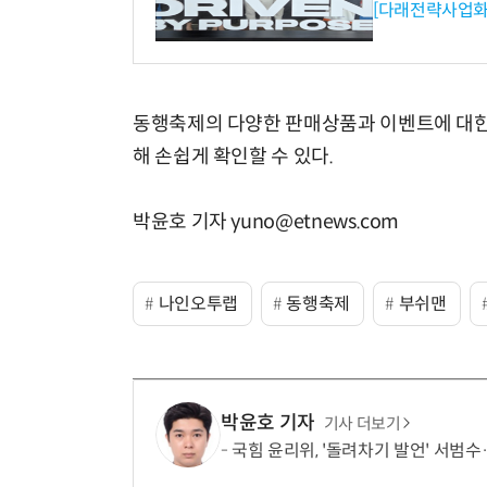
[다래전략사업화
동행축제의 다양한 판매상품과 이벤트에 대한
해 손쉽게 확인할 수 있다.
박윤호 기자 yuno@etnews.com
나인오투랩
동행축제
부쉬맨
박윤호 기자
기사 더보기
국힘 윤리위, '돌려차기 발언' 서범수