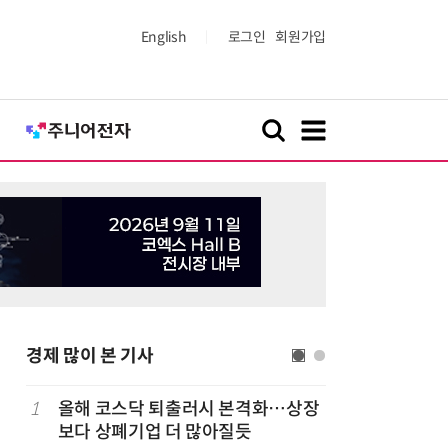
English
로그인
회원가입
경제 많이 본 기사
럽
1
올해 코스닥 퇴출러시 본격화…상장
6
'게이밍위
보다 상폐기업 더 많아질듯
서 TV·모