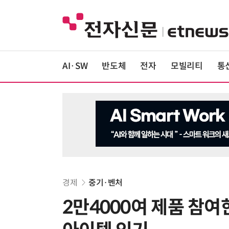
AI·SW
반도체
전자
모빌리티
통
경제
중기·벤처
2만4000여 제품 참여