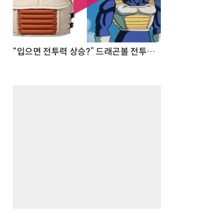
 순간
“입으면 전투력 상승?” 드래곤볼 전투복 닮은 중량조끼