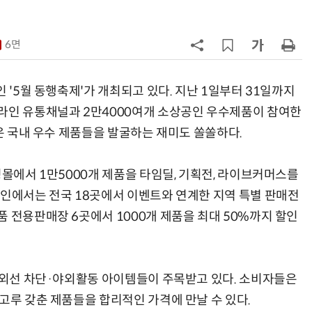
7
“상장폐지 막아라”…중소 가전 기업
주가 부양 '총력전'
6면
8
경찰 압수 코인, 두나무가 보관한
다…최종 낙찰자 선정
 '5월 동행축제'가 개최되고 있다. 지난 1일부터 31일까지
라인 유통채널과 2만4000여개 소상공인 우수제품이 참여한
9
코스피 급등에 매수 사이드카 발동
같은 국내 우수 제품들을 발굴하는 재미도 쏠쏠하다.
10
한은 금 매입 나섰지만…개인투자자
핑몰에서 1만5000개 제품을 타임딜, 기획전, 라이브커머스를
는 금 투자 '외면'
라인에서는 전국 18곳에서 이벤트와 연계한 지역 특별 판매전
 전용판매장 6곳에서 1000개 제품을 최대 50%까지 할인
 자외선 차단·야외활동 아이템들이 주목받고 있다. 소비자들은
고루 갖춘 제품들을 합리적인 가격에 만날 수 있다.