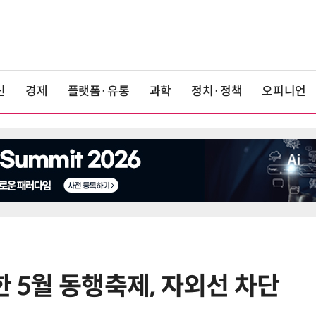
신
경제
플랫폼·유통
과학
정치·정책
오피니언
한 5월 동행축제, 자외선 차단
6
'게이밍위크' 삼성전자-LG전자 유
서 TV·모니터 '大戰'