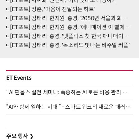
[ET포토] 서예화-신민재, '머리 맞대고 다정하게'
[ET포토] 정춘, '마음이 전달되는 하트'
[ET포토] 김태리-한지원-홍경, '2050년 서울과 화성에서'
[ET포토] 김태리-한지원-홍경, '애니매이션 이 별에 필요한을 만든 사람들'
[ET포토] 김태리-홍경, '넷플릭스 첫 한국 애니매이션에 출연'
[ET포토] 김태리-홍경, '목소리도 빛나는 비주얼 커플'
ET Events
"AI 핀옵스 실전 세미나: 폭증하는 AI 토큰 비용 관리 전략" 8월 21일 개최
“AI와 함께 일하는 시대 ” - 스마트 워크의 새로운 패러다임 (9/11)
주요 행사
❯