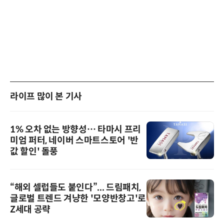
라이프 많이 본 기사
1% 오차 없는 방향성… 타마시 프리
미엄 퍼터, 네이버 스마트스토어 '반
값 할인' 돌풍
“해외 셀럽들도 붙인다”... 드림패치,
글로벌 트렌드 겨냥한 '모양반창고'로
Z세대 공략