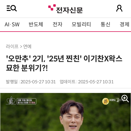
AI·SW
반도체
전자
모빌리티
통신
경제
라이프 > 연예
'오만추' 2기, '25년 찐친' 이기찬X왁스
묘한 분위기?!
발행일 : 2025-05-27 10:31
업데이트 : 2025-05-27 10:31