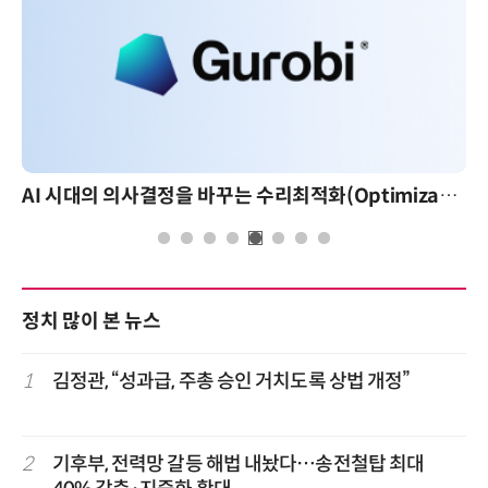
AI 시대의 의사결정을 바꾸는 수리최적화(Optimization): 실제 산업 적용 사례와 활용 전략
AI 핀옵
정치 많이 본 뉴스
1
김정관, “성과급, 주총 승인 거치도록 상법 개정”
2
기후부, 전력망 갈등 해법 내놨다…송전철탑 최대