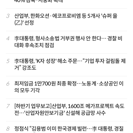
40% 감축·지중화 확대
3
산업부, 한화오션·에코프로비엠 등 5개사 '슈퍼 을
(乙)' 선정
4
李대통령, 형사소송법 거부권 행사 안 한다… 경찰 비
대화 후속조치 점검
5
李대통령, 'K자 성장' 해소 주문…“기업 투자 걸림돌 제
거” 강조도
6
최저임금 1만700원 최종 확정…노동계·소상공인 이
의 모두 기각
7
[하반기 업무보고]산업부, 1600조 메가프로젝트 속도
전…'산업자원안보기금' 신설해 공급망 사수
8
정점식 “김용범 이미 한국경제 빌런…李 대통령, 경질