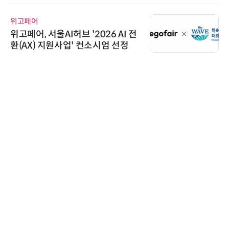
위고페어
AIP
위고페어, 서울AI허브 '2026 AI 전
“특
환(AX) 지원사업' 컨소시엄 선정
'A
AI
한국
태양
신