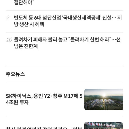
결단해야”
9
반도체 등 6대 첨단산업 '국내생산세액공제' 신설… 지
방 생산 시 혜택
10
돌려차기 피해자 불러 놓고 “돌려차기 한번 해라”…선
넘은 친한계
주요뉴스
SK하이닉스, 용인 Y2·청주 M17에 5
4조원 투자