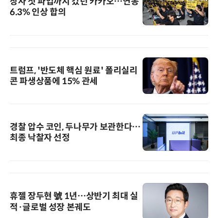
창사 첫 파업까지 갔던 카카오…연봉
6.3% 인상 합의
트럼프, '반도체 핵심 원료' 폴리실리
콘 파생상품에 15% 관세
경찰 압수 코인, 두나무가 보관한다…
최종 낙찰자 선정
휴젤 장두현 號 1년…상반기 최대 실
적·글로벌 성장 본궤도