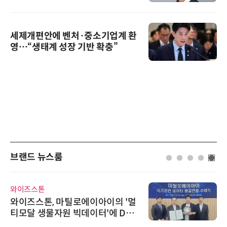
세제개편안에 벤처·중소기업계 환
영…“생태계 성장 기반 확충”
브랜드 뉴스룸
와이즈스톤
인아
와이즈스톤, 마틸로에이아이의 '멀
'자
티모달 생물자원 빅데이터'에 DQ
인아
인증 최고 등급 수여
어 