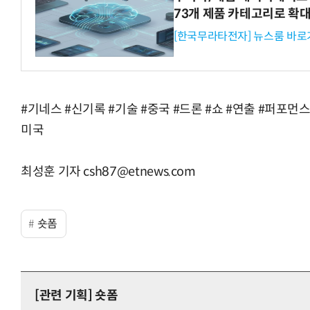
73개 제품 카테고리로 확
[한국무라타전자] 뉴스룸 바로
#기네스 #신기록 #기술 #중국 #드론 #쇼 #연출 #퍼포먼스
미국
최성훈 기자 csh87@etnews.com
숏폼
[관련 기획]
숏폼