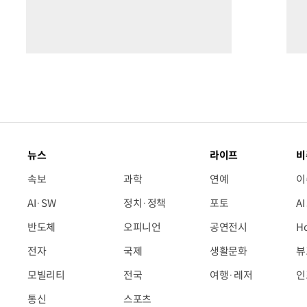
뉴스
라이프
비
속보
과학
연예
이
AI·SW
정치·정책
포토
A
반도체
오피니언
공연전시
H
전자
국제
생활문화
뷰
모빌리티
전국
여행·레저
인
통신
스포츠