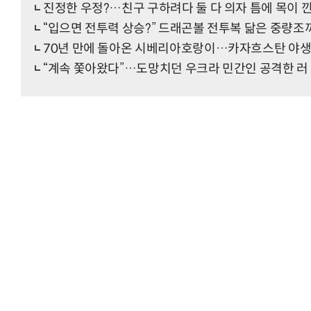
진정한 우정?…친구 구하려다 둘 다 의자 틈에 목이 
“입으면 전투력 상승?” 드래곤볼 전투복 닮은 중량조
70년 만에 돌아온 시베리아호랑이…카자흐스탄 야생
“계속 쫓아왔다”…도망치던 우크라 민간인 공격한 러