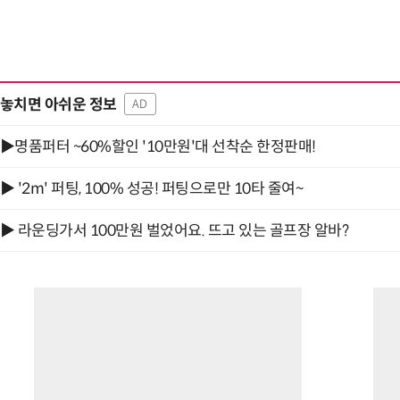
놓치면 아쉬운 정보
AD
▶명품퍼터 ~60%할인 '10만원'대 선착순 한정판매!
▶ '2m' 퍼팅, 100% 성공! 퍼팅으로만 10타 줄여~
▶ 라운딩가서 100만원 벌었어요. 뜨고 있는 골프장 알바?