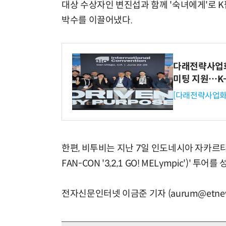
대상 수상자인 변진섭과 함께 '숙녀에게'로 K
박수를 이끌어냈다.
다래전략사업화센
미팅 지원…K
[다래전략사업화
한편, 비투비는 지난 7일 인도네시아 자카르타에서 
FAN-CON '3,2,1 GO! MELympic')' 
전자신문인터넷 이금준 기자 (aurum@etnew