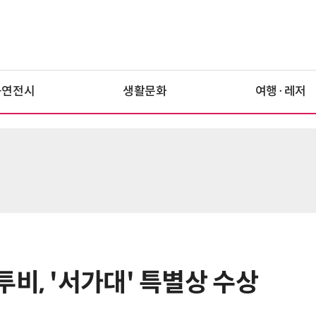
공연전시
생활문화
여행·레저
비, '서가대' 특별상 수상