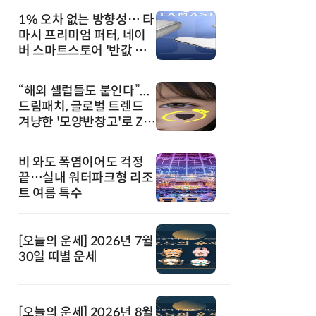
1% 오차 없는 방향성… 타
마시 프리미엄 퍼터, 네이
버 스마트스토어 '반값 할
인' 돌풍
“해외 셀럽들도 붙인다”...
드림패치, 글로벌 트렌드
겨냥한 '모양반창고'로 Z세
대 공략
비 와도 폭염이어도 걱정
끝…실내 워터파크형 리조
트 여름 특수
[오늘의 운세] 2026년 7월
30일 띠별 운세
[오늘의 운세] 2026년 8월