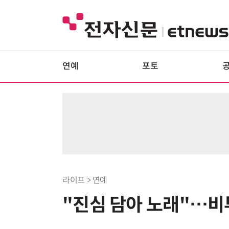
연예
포토
라이프 > 연예
"진심 담아 노래"…비투