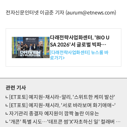
전자신문인터넷 이금준 기자 (aurum@etnews.com)
다래전략사업화센터, 'BIO U
SA 2026'서 글로벌 빅파마
와의 비즈니스 미팅 지원…K
[다래전략사업화센터] 뉴스룸 바
로가기>
-바이오 해외 진출 교두보 확
보
관련 기사
[ET포토] 예지원-채시라-알리, '스위트한 케미 발산'
[ET포토] 예지원-채시라, '서로 바라보며 화기애애~'
자기관리 종결자 예지원이 깜짝 놀란 이유는
'개콘' 특별 시도…'데프콘 썸'X'자초하신 일' 컬래버 선언