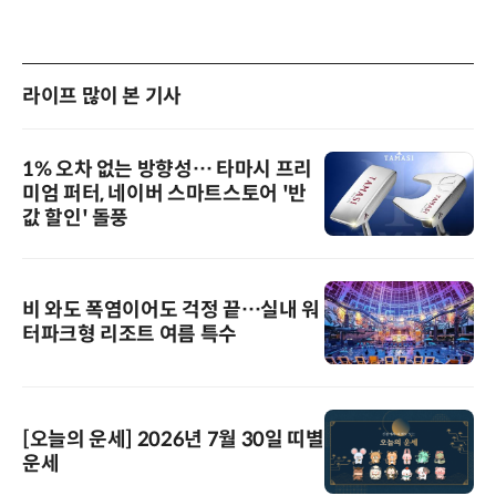
라이프 많이 본 기사
1% 오차 없는 방향성… 타마시 프리
미엄 퍼터, 네이버 스마트스토어 '반
값 할인' 돌풍
비 와도 폭염이어도 걱정 끝…실내 워
터파크형 리조트 여름 특수
[오늘의 운세] 2026년 7월 30일 띠별
운세