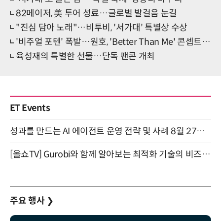
82메이저, 美 투어 성료…글로벌 발걸음 눈길
"진심 담아 노래"…비투비, '서가대' 특별상 수상
'비주얼 포텐' 폭발…원호, 'Better Than Me' 콘셉트 포토 오픈
육성재의 특별한 선물…단독 팬콘 개최
ET Events
성과를 만드는 AI 에이전트 운영 전략 및 사례 8월 27일 개최
[올쇼TV] Gurobi와 함께 알아보는 최적화 기술의 비즈니스 활용 (8월 20일 생방송)
주요 행사
❯