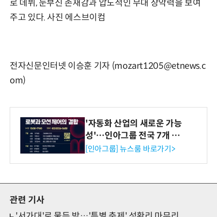
로 데뷔, 눈부신 존재감과 압도적인 무대 장악력을 보여
주고 있다. 사진 에스브이컴
전자신문인터넷 이승훈 기자 (mozart1205@etnews.c
om)
'자동화 산업의 새로운 가능
성'…인아그룹 전국 7개 도
시 세미나 페어 개최
[인아그룹] 뉴스룸 바로가기>
관련 기사
'서가대'로 물든 밤…'특별 축제' 성황리 마무리