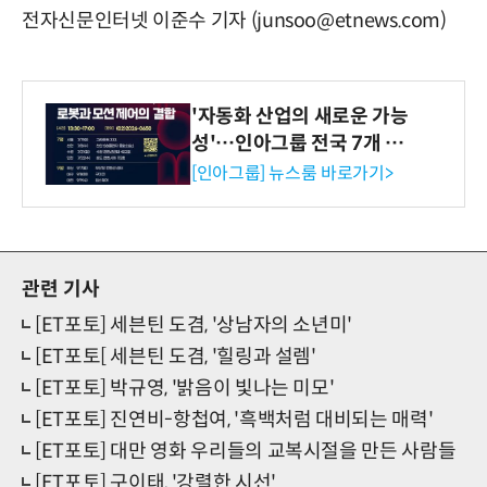
전자신문인터넷 이준수 기자 (junsoo@etnews.com)
'자동화 산업의 새로운 가능
성'…인아그룹 전국 7개 도
시 세미나 페어 개최
[인아그룹] 뉴스룸 바로가기>
관련 기사
[ET포토] 세븐틴 도겸, '상남자의 소년미'
[ET포토[ 세븐틴 도겸, '힐링과 설렘'
[ET포토] 박규영, '밝음이 빛나는 미모'
[ET포토] 진연비-항첩여, '흑백처럼 대비되는 매력'
[ET포토] 대만 영화 우리들의 교복시절을 만든 사람들
[ET포토] 구이태, '강렬한 시선'