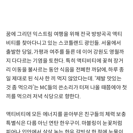
꿈에 그리던 익스트림 여행을 위해 전국 방방곡곡 액티
비티를 찾아다니고 있는 스코틀랜드 광인들. 서울에서
출발한 당일, 가평과 여주를 들른 데 이어 강원도 영월까
지 다다르는 기염을 토한다. 특히 액티비티에 꽂혀 장거
리 이동을 불사르는 동안 식음을 전폐한 까닭에, 하루 종
일 제대로 된 식사 한 끼 먹지 않았다는데. ‘제발 맛있는
것 좀 먹으라’는 MC들의 쓴소리가 터져 나올 때쯤에야 첫
끼를 먹으러 저녁 식당으로 향한다.
액티비티에 모든 에너지를 쏟아부은 친구들의 체력 보충
특별식은 다름 아닌 연탄 한우구이. 마블링이 눈꽃처럼
피어나 입안에서 살살 녹는 한우 갈빗살 한 점에 눈물이