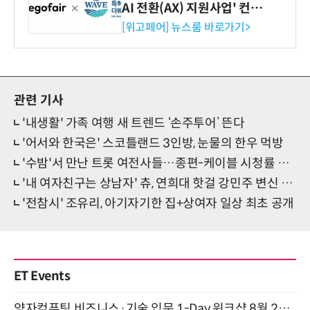
AI 전환(AX) 지원사업' 컨소
시엄 선정
[위고페어] 뉴스룸 바로가기>
관련 기사
'내생활' 가족 여행 새 트렌드 ‘손주투어’ 뜬다
'어서와 한국은' 스코틀랜드 3인방, 눈물의 한우 먹방
'수밤'서 만난 트롯 여전사들…종편-케이블 시청률 1위
'내 여자친구는 상남자' 츄, 연희대 핫걸 강민주 변신 완료
'전참시' 조유리, 아기자기한 집+상여자 일상 최초 공개
ET Events
양자컴퓨팅 비즈니스·기술 입문 1-Day 워크샵 8월 28일 개최