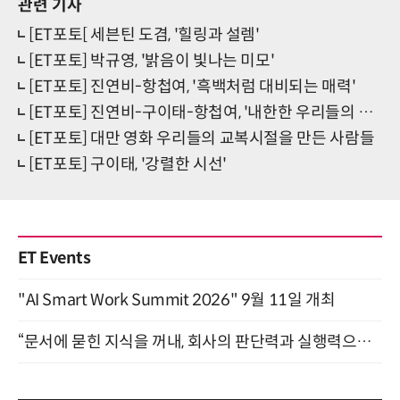
관련 기사
[ET포토[ 세븐틴 도겸, '힐링과 설렘'
[ET포토] 박규영, '밝음이 빛나는 미모'
[ET포토] 진연비-항첩여, '흑백처럼 대비되는 매력'
[ET포토] 진연비-구이태-항첩여, '내한한 우리들의 교복시절 쥬연들'
[ET포토] 대만 영화 우리들의 교복시절을 만든 사람들
[ET포토] 구이태, '강렬한 시선'
ET Events
"AI Smart Work Summit 2026" 9월 11일 개최
“문서에 묻힌 지식을 꺼내, 회사의 판단력과 실행력으로 바꾸다” (8/20)