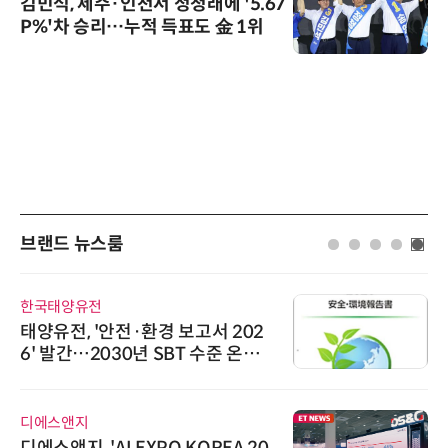
김민석, 제주·인천서 정청래에 '5.67
P%'차 승리…누적 득표도 金 1위
브랜드 뉴스룸
한국태양유전
태양유전, '안전·환경 보고서 202
6' 발간…2030년 SBT 수준 온실
가스 감축 추진
디에스앤지