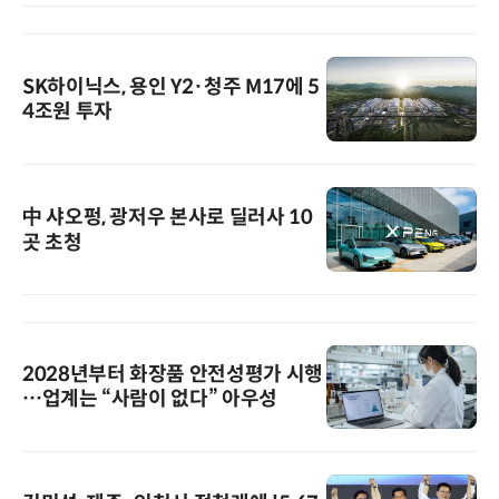
SK하이닉스, 용인 Y2·청주 M17에 5
4조원 투자
中 샤오펑, 광저우 본사로 딜러사 10
곳 초청
2028년부터 화장품 안전성평가 시행
…업계는 “사람이 없다” 아우성