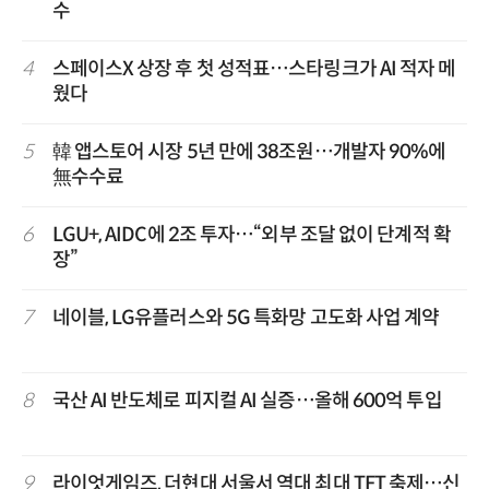
수
4
스페이스X 상장 후 첫 성적표…스타링크가 AI 적자 메
웠다
5
韓 앱스토어 시장 5년 만에 38조원…개발자 90%에
無수수료
6
LGU+, AIDC에 2조 투자…“외부 조달 없이 단계적 확
장”
7
네이블, LG유플러스와 5G 특화망 고도화 사업 계약
8
국산 AI 반도체로 피지컬 AI 실증…올해 600억 투입
9
라이엇게임즈, 더현대 서울서 역대 최대 TFT 축제…신