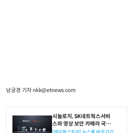
남궁경 기자 nkk@etnews.com
시놀로지, SK네트웍스서비
스와 영상 보안 카메라 국내
독점 판매 파트너십 체결
[에이블스토어] 뉴스룸 바로가기