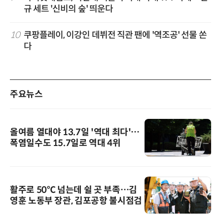
규 세트 '신비의 숲' 띄운다
10
쿠팡플레이, 이강인 데뷔전 직관 팬에 '역조공' 선물 쏜
다
주요뉴스
올여름 열대야 13.7일 '역대 최다'…
폭염일수도 15.7일로 역대 4위
활주로 50℃ 넘는데 쉴 곳 부족…김
영훈 노동부 장관, 김포공항 불시점검