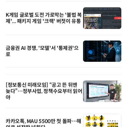
K게임 글로벌 도전 가로막는 '불법 복
제'... 패키지 게임 '크랙' 버젓이 유통
금융권 AI 경쟁, '모델'서 '통제권'으
로
[정보통신 미래모임] “공고 뜬 뒤엔
늦다”…정부사업, 정책수요부터 읽어
야
카카오톡, MAU 5500만 첫 돌파…해