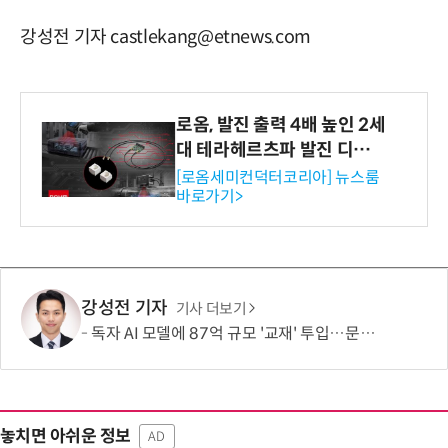
강성전 기자 castlekang@etnews.com
로옴, 발진 출력 4배 높인 2세
대 테라헤르츠파 발진 디바이
스 개발
[로옴세미컨덕터코리아] 뉴스룸
바로가기>
강성전 기자
기사 더보기
독자 AI 모델에 87억 규모 '교재' 투입…문제·전공책에 강의영상까지
놓치면 아쉬운 정보
AD