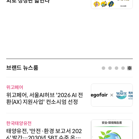
외로 성장판 넓힌다
브랜드 뉴스룸
위고페어
위고페어, 서울AI허브 '2026 AI 전
환(AX) 지원사업' 컨소시엄 선정
한국태양유전
태양유전, '안전·환경 보고서 202
6' 발간…2030년 SBT 수준 온실