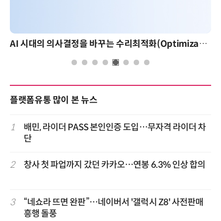
AI 시대의 의사결정을 바꾸는 수리최적화(Optimization): 실제 산업 적용 사례와 활용 전략
플랫폼유통 많이 본 뉴스
1
배민, 라이더 PASS 본인인증 도입…무자격 라이더 차
단
2
창사 첫 파업까지 갔던 카카오…연봉 6.3% 인상 합의
3
“네쇼라 뜨면 완판”…네이버서 '갤럭시 Z8' 사전판매
흥행 돌풍