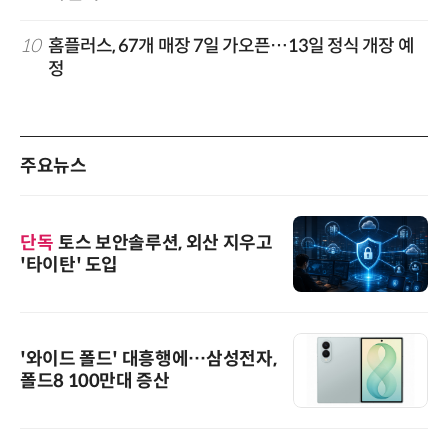
10
홈플러스, 67개 매장 7일 가오픈…13일 정식 개장 예
정
주요뉴스
단독
토스 보안솔루션, 외산 지우고
'타이탄' 도입
'와이드 폴드' 대흥행에…삼성전자,
폴드8 100만대 증산