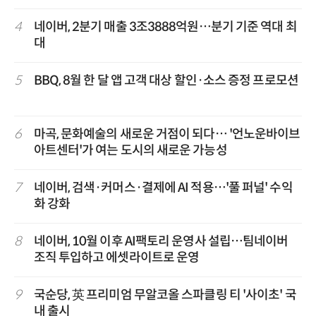
4
네이버, 2분기 매출 3조3888억원…분기 기준 역대 최
대
5
BBQ, 8월 한 달 앱 고객 대상 할인·소스 증정 프로모션
6
마곡, 문화예술의 새로운 거점이 되다… '언노운바이브
아트센터'가 여는 도시의 새로운 가능성
7
네이버, 검색·커머스·결제에 AI 적용…'풀 퍼널' 수익
화 강화
8
네이버, 10월 이후 AI팩토리 운영사 설립…팀네이버
조직 투입하고 에셋라이트로 운영
9
국순당, 英 프리미엄 무알코올 스파클링 티 '사이초' 국
내 출시