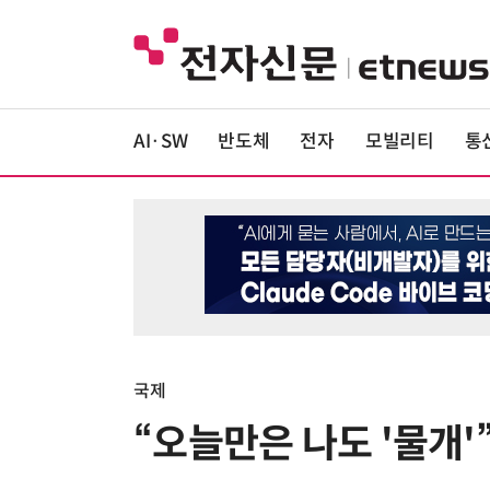
AI·SW
반도체
전자
모빌리티
통
국제
“오늘만은 나도 '물개'”