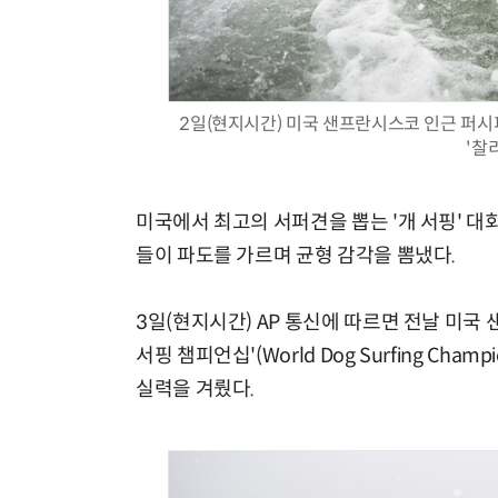
2일(현지시간) 미국 샌프란시스코 인근 퍼시피
'찰
미국에서 최고의 서퍼견을 뽑는 '개 서핑' 대
들이 파도를 가르며 균형 감각을 뽐냈다.
3일(현지시간) AP 통신에 따르면 전날 미국
서핑 챔피언십'(World Dog Surfing Cha
실력을 겨뤘다.