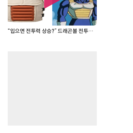
 순간
“입으면 전투력 상승?” 드래곤볼 전투복 닮은 중량조끼