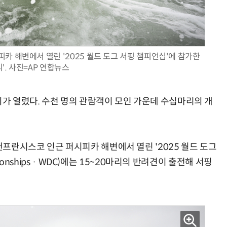
카 해변에서 열린 '2025 월드 도그 서핑 챔피언십'에 참가한
AI Native Enterprise를 지원하는 AI Ready Data 플랫폼 활용 전략
AI 시대의 옵저버빌리티: GPU·LLM 모니터링부터 AI 기반 장애 대응까지
리'. 사진=AP 연합뉴스
회가 열렸다. 수천 명의 관람객이 모인 가운데 수십마리의 개
 샌프란시스코 인근 퍼시피카 해변에서 열린 '2025 월드 도그
mpionships · WDC)에는 15~20마리의 반려견이 출전해 서핑