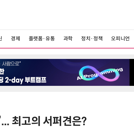
신
경제
플랫폼·유통
과학
정치·정책
오피니언
... 최고의 서퍼견은?
6
“미국에서 아기 낳아도 시민권 안준
다”… 트럼프, 원정출산 정조준