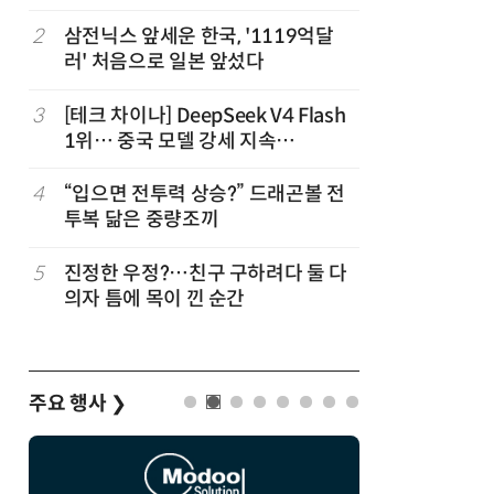
2
삼전닉스 앞세운 한국, '1119억달
7
“혈당·혈
러' 처음으로 일본 앞섰다
뿍 뿌려먹
3
[테크 차이나] DeepSeek V4 Flash
8
35년 전
1위… 중국 모델 강세 지속
식처럼 키
(OpenRouter 주간 AI 모델 사용량
순위)
4
“입으면 전투력 상승?” 드래곤볼 전
9
“통째로 
투복 닮은 중량조끼
방', 심
5
진정한 우정?…친구 구하려다 둘 다
10
“균열 가능
의자 틈에 목이 낀 순간
스' 47
괜찮나?
주요 행사
❯