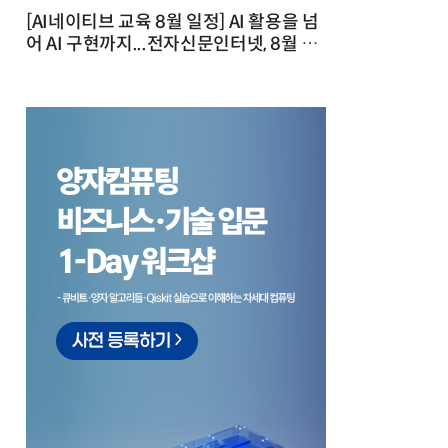
[AI네이티브 교육 8월 일정] AI 활용을 넘
어 AI 구현까지...전자신문인터넷, 8월 실
전 교육·워크숍 개최 발행일 : 2026-07-
23 10:46