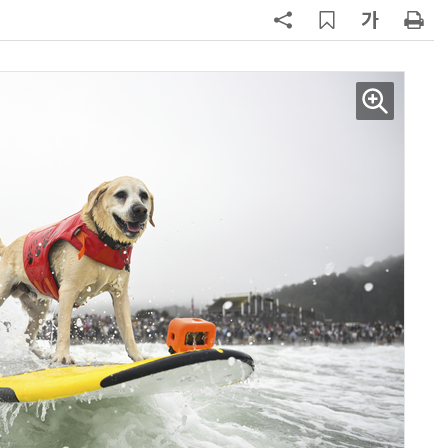
7
“혈당·혈압에 독”…살 안찐다고 듬
뿍 뿌려먹던 '이 매운소스'는?
8
35년 전 아기 납치한 가정부…친자
식처럼 키워서? '징역 3년' 논란
9
“통째로 먹으면 1860㎉”…'버터 먹
방', 심혈관 건강에 최악
10
“균열 가능성 확인” 美, '보잉 737 맥
스' 471대 점검 명령…한국 노선은
괜찮나?