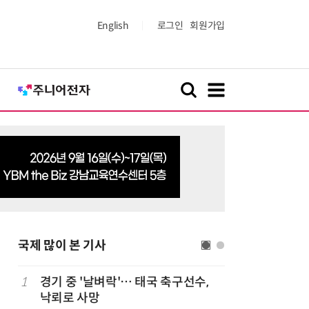
English
로그인
회원가입
국제 많이 본 기사
1
경기 중 '날벼락'… 태국 축구선수,
6
“미국에서
낙뢰로 사망
다”… 트