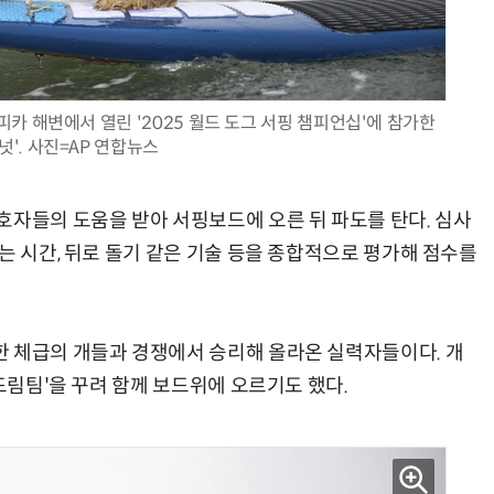
“계속 쫓아왔다”…도망치던 우크라 민간인 공격한 러 자폭 드론
진정한 우정?…친구 구하려다 둘 다 의자 틈에 목이 낀
카 해변에서 열린 '2025 월드 도그 서핑 챔피언십'에 참가한
넛'. 사진=AP 연합뉴스
호자들의 도움을 받아 서핑보드에 오른 뒤 파도를 탄다. 심사
는 시간, 뒤로 돌기 같은 기술 등을 종합적으로 평가해 점수를
 체급의 개들과 경쟁에서 승리해 올라온 실력자들이다. 개
'드림팀'을 꾸려 함께 보드위에 오르기도 했다.