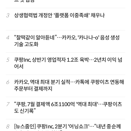
3
상생협력법 개정안 '플랫폼 이중족쇄' 채우나
4
“찰떡같이 알아듣네”…카카오, '카나나-o' 음성 생성
기술 고도화
5
쿠팡Inc, 상반기 영업적자 1.2조 육박…2년치 이익 넘
어서
6
카카오, 역대 최대 분기 실적…카톡에 쿠팡이츠 연동해
주문부터 결제까지
7
“쿠팡, 7월 결제액 6조1100억 '역대 최대'…쿠팡이츠
도 신기록”
8
[뉴스줌인] 쿠팡Inc, 2분기 '어닝쇼크'…“내년 중순께