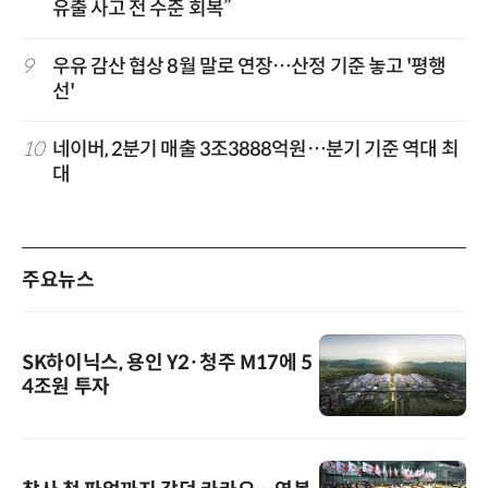
유출 사고 전 수준 회복”
9
우유 감산 협상 8월 말로 연장…산정 기준 놓고 '평행
선'
10
네이버, 2분기 매출 3조3888억원…분기 기준 역대 최
대
주요뉴스
SK하이닉스, 용인 Y2·청주 M17에 5
4조원 투자