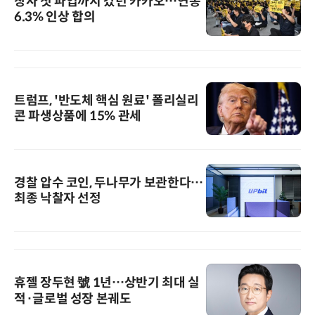
창사 첫 파업까지 갔던 카카오…연봉
6.3% 인상 합의
트럼프, '반도체 핵심 원료' 폴리실리
콘 파생상품에 15% 관세
경찰 압수 코인, 두나무가 보관한다…
최종 낙찰자 선정
휴젤 장두현 號 1년…상반기 최대 실
적·글로벌 성장 본궤도