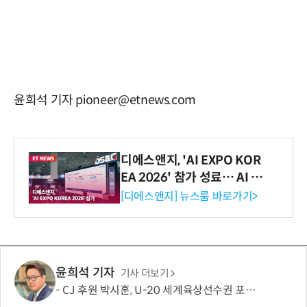
윤희석 기자 pioneer@etnews.com
디에스앤지, 'AI EXPO KOR
EA 2026' 참가 성료… AI 전
생애주기 아우르는 통합 솔루
[디에스앤지] 뉴스룸 바로가기>
션 선봬 [영상]
윤희석 기자
기사 더보기
CJ 후원 박시훈, U-20 세계육상선수권 포환던지기 은메달