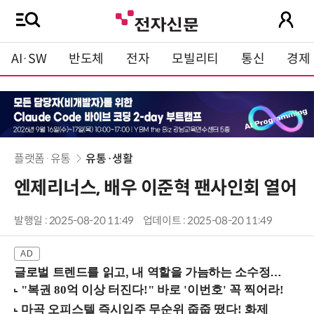
AI·SW
반도체
전자
모빌리티
통신
경제
플랫폼·유통
유통·생활
엔제리너스, 배우 이준혁 팬사인회 열어
발행일 : 2025-08-20 11:49
업데이트 : 2025-08-20 11:49
글로벌 트렌드를 읽고, 내 역할을 가늠하는 소수정예 실습 워크숍 (8/28 신논현역)