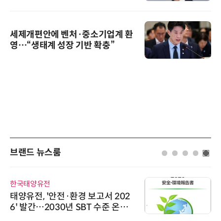
세제개편안에 벤처·중소기업계 환
영…“생태계 성장 기반 확충”
브랜드 뉴스룸
한국태양유전
태양유전, '안전·환경 보고서 202
6' 발간…2030년 SBT 수준 온실
가스 감축 추진