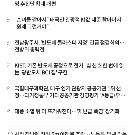
명 추진단 확대 개편
5
“손녀들 같아서” 태국인 관광객 밥값 내준 할아버지
“원래 그런거야”
6
전남광주시, '반도체 클러스터 지정' 긴급 점검회의…
전방위 총력전
7
KIST, 기존 반도체 공정으로 전기·빛 신호 한 번에 읽
는 '광반도체 BCI 칩' 구현
8
국립대구과학관, 대구 인기 관광지 공공기관 1위 선
정…과기정통부 기타공공기관 경영평가 'A등급(우수)'
겹경사
9
태풍 소멸 뒤 더 뜨거워진다…'재난급 폭염' 장기화
10
사장 장난에 직원 5m 아래로 추락…노동부, 업체 감독