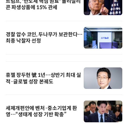
트럼프, '반도체 핵심 원료' 폴리실리
콘 파생상품에 15% 관세
경찰 압수 코인, 두나무가 보관한다…
최종 낙찰자 선정
휴젤 장두현 號 1년…상반기 최대 실
적·글로벌 성장 본궤도
세제개편안에 벤처·중소기업계 환
영…“생태계 성장 기반 확충”