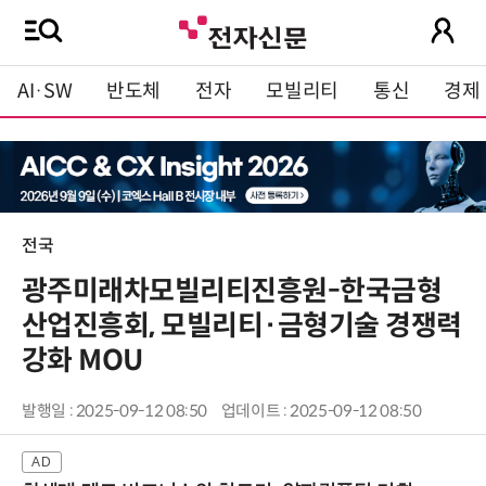
AI·SW
반도체
전자
모빌리티
통신
경제
전국
광주미래차모빌리티진흥원-한국금형
산업진흥회, 모빌리티·금형기술 경쟁력
강화 MOU
발행일 : 2025-09-12 08:50
업데이트 : 2025-09-12 08:50