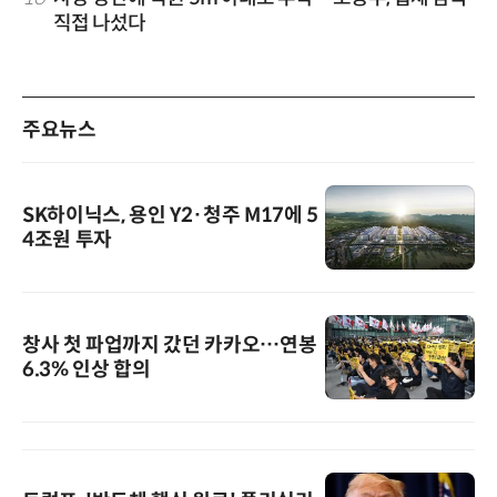
직접 나섰다
주요뉴스
SK하이닉스, 용인 Y2·청주 M17에 5
4조원 투자
창사 첫 파업까지 갔던 카카오…연봉
6.3% 인상 합의