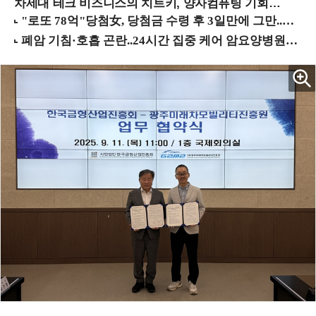
차세대 테크 비즈니스의 치트키, 양자컴퓨팅 기회를 선점하라! (8/28 강남역)