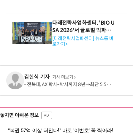
다래전략사업화센터, 'BIO U
SA 2026'서 글로벌 빅파마
와의 비즈니스 미팅 지원…K
[다래전략사업화센터] 뉴스룸 바
로가기>
-바이오 해외 진출 교두보 확
보
김한식 기자
기사 더보기
전북대, AX 학사~박사까지 8년→최단 5.5년 가능…톱 100 AI 특화대학원 도약도
놓치면 아쉬운 정보
AD