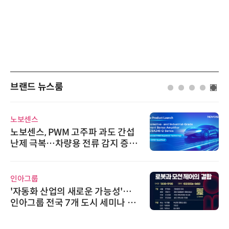
브랜드 뉴스룸
노보센스
노보센스, PWM 고주파 과도 간섭
난제 극복…차량용 전류 감지 증폭
기
인아그룹
'자동화 산업의 새로운 가능성'…
인아그룹 전국 7개 도시 세미나 페
어 개최