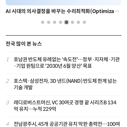
AI 시대의 의사결정을 바꾸는 수리최적화(Optimization): 실제 산업 적용 사례와 활용 전략
전국 많이 본 뉴스
1
호남권 반도체 유례없는 '속도전'…정부·지자체·기관
·기업 원팀으로 '2030년 6월 양산' 목표
2
포스텍·삼성전자, 3D 낸드(NAND) 반도체 한계 넘는
기술 개발
3
레디로버스트머신, VC 30여곳 경쟁 끝 시리즈B 134
억 유치…누적 229억
4
전남광주시, 45개 공공기관 유치 막판 총력전…100여