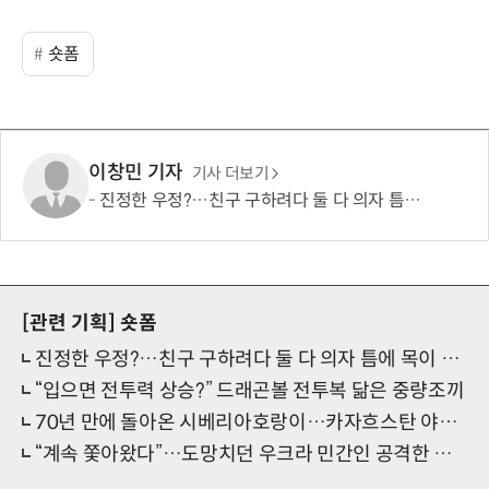
숏폼
이창민 기자
기사 더보기
진정한 우정?…친구 구하려다 둘 다 의자 틈에 목이 낀 순간
[관련 기획]
숏폼
진정한 우정?…친구 구하려다 둘 다 의자 틈에 목이 낀 순간
“입으면 전투력 상승?” 드래곤볼 전투복 닮은 중량조끼
70년 만에 돌아온 시베리아호랑이…카자흐스탄 야생에 풀렸다
“계속 쫓아왔다”…도망치던 우크라 민간인 공격한 러 자폭 드론