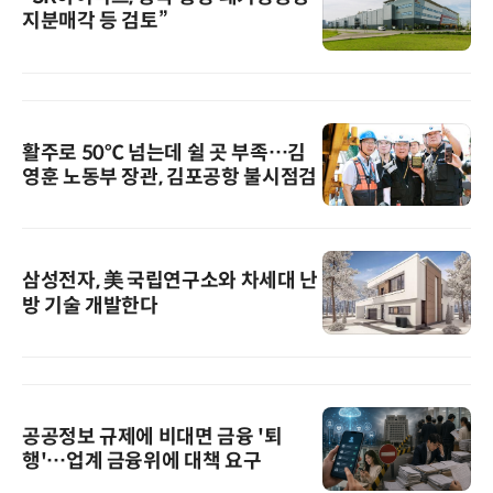
지분매각 등 검토”
활주로 50℃ 넘는데 쉴 곳 부족…김
영훈 노동부 장관, 김포공항 불시점검
삼성전자, 美 국립연구소와 차세대 난
방 기술 개발한다
공공정보 규제에 비대면 금융 '퇴
행'…업계 금융위에 대책 요구