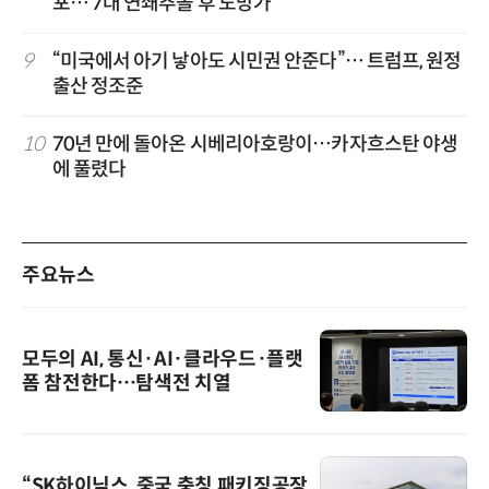
포… 7대 연쇄추돌 후 도망가
9
“미국에서 아기 낳아도 시민권 안준다”… 트럼프, 원정
출산 정조준
10
70년 만에 돌아온 시베리아호랑이…카자흐스탄 야생
에 풀렸다
주요뉴스
모두의 AI, 통신·AI·클라우드·플랫
폼 참전한다…탐색전 치열
“SK하이닉스, 중국 충칭 패키징공장