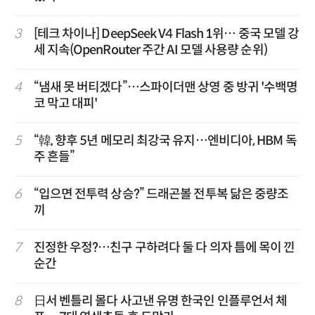
3
[테크 차이나] DeepSeek V4 Flash 1위… 중국 모델 강
세 지속(OpenRouter 주간 AI 모델 사용량 순위)
4
“냄새 못 버티겠다”…스파이더맨 상영 중 방귀 '수백명
코 막고 대피'
5
“韓, 향후 5년 메모리 최강국 유지…엔비디아, HBM 독
주 흔들”
6
“입으면 전투력 상승?” 드래곤볼 전투복 닮은 중량조
끼
7
진정한 우정?…친구 구하려다 둘 다 의자 틈에 목이 낀
순간
8
日서 벤틀리 몰다 사고낸 유명 한국인 인플루언서 체