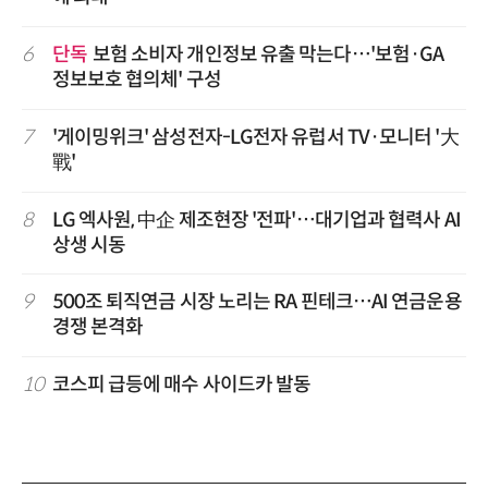
6
단독
보험 소비자 개인정보 유출 막는다…'보험·GA
정보보호 협의체' 구성
7
'게이밍위크' 삼성전자-LG전자 유럽서 TV·모니터 '大
戰'
8
LG 엑사원, 中企 제조현장 '전파'…대기업과 협력사 AI
상생 시동
9
500조 퇴직연금 시장 노리는 RA 핀테크…AI 연금운용
경쟁 본격화
10
코스피 급등에 매수 사이드카 발동