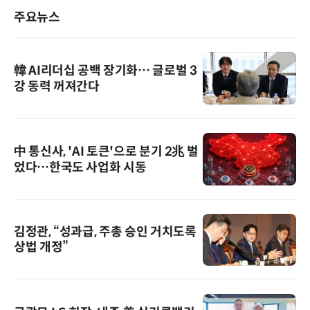
주요뉴스
韓 AI리더십 공백 장기화… 글로벌 3
강 동력 꺼져간다
中 통신사, 'AI 토큰'으로 분기 2兆 벌
었다…한국도 사업화 시동
김정관, “성과급, 주총 승인 거치도록
상법 개정”