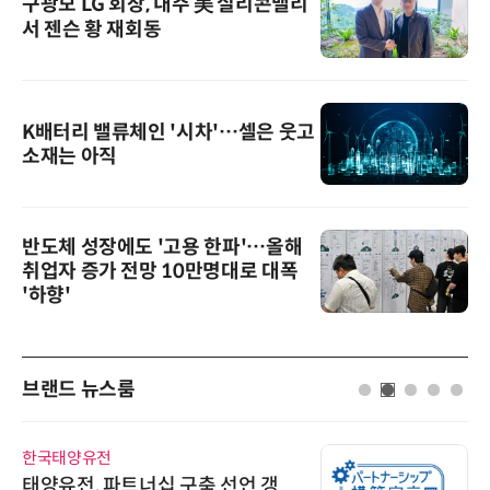
구광모 LG 회장, 내주 美 실리콘밸리
서 젠슨 황 재회동
K배터리 밸류체인 '시차'…셀은 웃고
소재는 아직
반도체 성장에도 '고용 한파'…올해
취업자 증가 전망 10만명대로 대폭
'하향'
브랜드 뉴스룸
한국태양유전
태양유전, 파트너십 구축 선언 갱