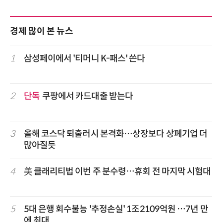
경제 많이 본 뉴스
1
삼성페이에서 '티머니 K-패스' 쓴다
2
단독
쿠팡에서 카드대출 받는다
3
올해 코스닥 퇴출러시 본격화…상장보다 상폐기업 더
많아질듯
4
美 클래리티법 이번 주 분수령…휴회 전 마지막 시험대
5
5대 은행 회수불능 '추정손실' 1조2109억원 …7년 만
에 최대