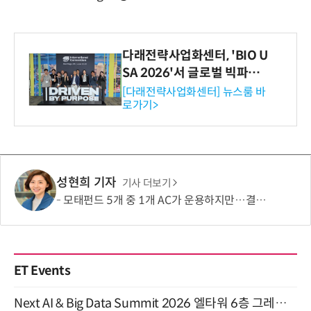
다래전략사업화센터, 'BIO U
SA 2026'서 글로벌 빅파마
와의 비즈니스 미팅 지원…K
[다래전략사업화센터] 뉴스룸 바
로가기>
-바이오 해외 진출 교두보 확
보
성현희 기자
기사 더보기
모태펀드 5개 중 1개 AC가 운용하지만…결성액 비중은 5.6%
ET Events
Next AI & Big Data Summit 2026 엘타워 6층 그레이스홀 개최 (9/18)