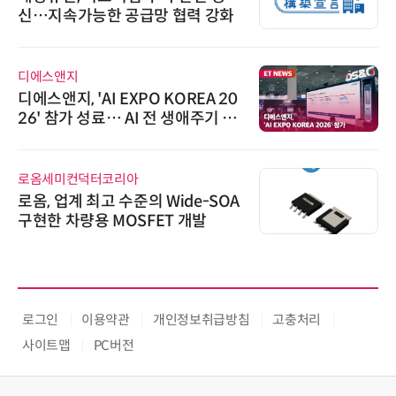
신…지속가능한 공급망 협력 강화
디에스앤지
디에스앤지, 'AI EXPO KOREA 20
26' 참가 성료… AI 전 생애주기 아
우르는 통합 솔루션 선봬
로옴세미컨덕터코리아
로옴, 업계 최고 수준의 Wide-SOA
구현한 차량용 MOSFET 개발
로그인
이용약관
개인정보취급방침
고충처리
사이트맵
PC버전