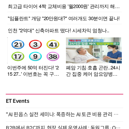
ET Events
"AI 핀옵스 실전 세미나: 폭증하는 AI 토큰 비용 관리 전략" 8월 21일 개최
B2B에서 B2C까지, 현장 실제 운영사례 : 동원그룹·OCI·다이닝브랜즈그룹·당근 (8/27)