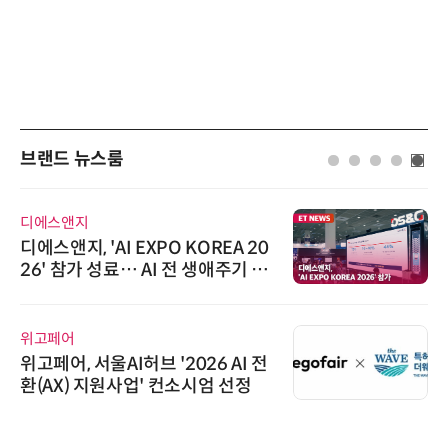
브랜드 뉴스룸
디에스앤지
디에스앤지, 'AI EXPO KOREA 20
26' 참가 성료… AI 전 생애주기 아
우르는 통합 솔루션 선봬
위고페어
위고페어, 서울AI허브 '2026 AI 전
환(AX) 지원사업' 컨소시엄 선정