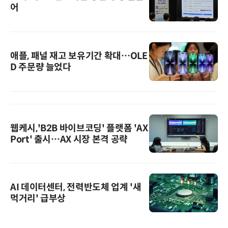
어
애플, 패널 재고 보유기간 확대…OLE
D 주문량 늘었다
웹케시,'B2B 바이브코딩' 플랫폼 'AX
Port' 출시…AX 시장 본격 공략
AI 데이터센터, 전력반도체 업계 '새
먹거리' 급부상