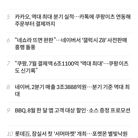
5
카카오, 역대 최대 분기 실적…카톡에 쿠팡이츠 연동해
주문부터 결제까지
6
“네쇼라 뜨면 완판”…네이버서 '갤럭시 Z8' 사전판매
흥행 돌풍
7
“쿠팡, 7월 결제액 6조1100억 '역대 최대'…쿠팡이츠
도 신기록”
8
네이버, 2분기 매출 3조3888억원…분기 기준 역대 최
대
9
BBQ, 8월 한 달 앱 고객 대상 할인·소스 증정 프로모션
10
롯데百, 잠실서 첫 '서머마켓' 개최…포켓몬 별빛낙원