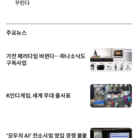
꾸린다
주요뉴스
가전 패러다임 바뀐다…파나소닉도
구독사업
K인디게임, 세계 무대 출사표
'모두의 AI' 컨소시엄 영입 경쟁 불붙