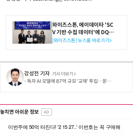
와이즈스톤, 에이데이타 'SC
V 기반 수집 데이터'에 DQ인
증 최고 등급 수여
[와이즈스톤] 뉴스룸 바로가기>
강성전 기자
기사 더보기
독자 AI 모델에 87억 규모 '교재' 투입…문제·전공책에 강의영상까지
놓치면 아쉬운 정보
AD