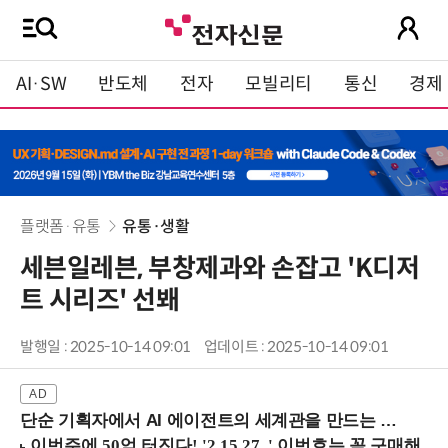
AI·SW
반도체
전자
모빌리티
통신
경제
플랫폼·유통
유통·생활
세븐일레븐, 부창제과와 손잡고 'K디저
트 시리즈' 선봬
발행일 : 2025-10-14 09:01
업데이트 : 2025-10-14 09:01
단순 기획자에서 AI 에이전트의 세계관을 만드는 지식 설계자로.. (8/20 강남역)