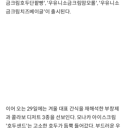
금크림호두단팥빵', '우유니소금크림맘모롤', '우유니소
금크림치즈베이글'이 출시된다.
이어 오는 29일에는 겨울 대표 간식을 재해석한 부창제
과 콜라보 디저트 3종을 선보인다. 모나카 아이스크림
'호두샌드'는 고소한 호두가 듬뿍 들어갔다. 부드러운 우