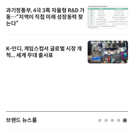
과기정통부, 4극 3특 자율형 R&D 가
동…“지역이 직접 미래 성장동력 찾
는다”
K-인디, 게임스컴서 글로벌 시장 개
척... 세계 무대 출사표
브랜드 뉴스룸