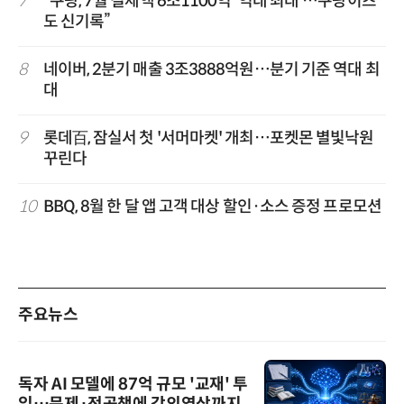
7
“쿠팡, 7월 결제액 6조1100억 '역대 최대'…쿠팡이츠
도 신기록”
8
네이버, 2분기 매출 3조3888억원…분기 기준 역대 최
대
9
롯데百, 잠실서 첫 '서머마켓' 개최…포켓몬 별빛낙원
꾸린다
10
BBQ, 8월 한 달 앱 고객 대상 할인·소스 증정 프로모션
주요뉴스
독자 AI 모델에 87억 규모 '교재' 투
입…문제·전공책에 강의영상까지