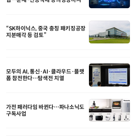
“SK하이닉스, 중국 충칭 패키징공장
지분매각 등 검토”
모두의 AI, 통신·AI·클라우드·플랫
폼 참전한다…탐색전 치열
가전 패러다임 바뀐다…파나소닉도
구독사업