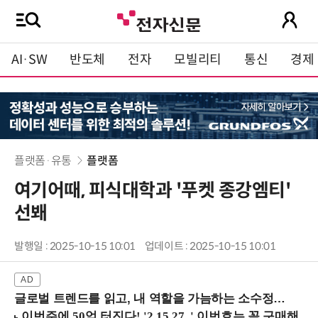
AI·SW
반도체
전자
모빌리티
통신
경제
플랫폼·유통
플랫폼
여기어때, 피식대학과 '푸켓 종강엠티'
선봬
발행일 : 2025-10-15 10:01
업데이트 : 2025-10-15 10:01
글로벌 트렌드를 읽고, 내 역할을 가늠하는 소수정예 실습 워크숍 (8/28 신논현역)