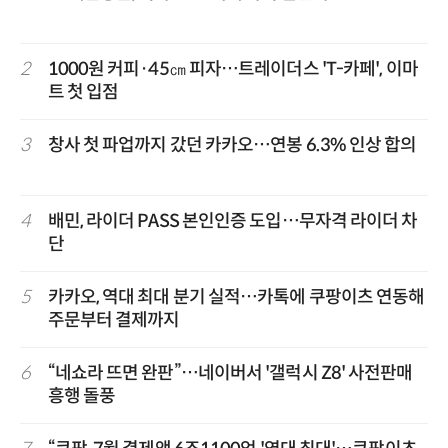
2
1000원 커피·45㎝ 피자…트레이더스 'T-카페', 이마
트 첫 입점
3
창사 첫 파업까지 갔던 카카오…연봉 6.3% 인상 합의
4
배민, 라이더 PASS 본인인증 도입…무자격 라이더 차
단
5
카카오, 역대 최대 분기 실적…카톡에 쿠팡이츠 연동해
주문부터 결제까지
6
“네쇼라 뜨면 완판”…네이버서 '갤럭시 Z8' 사전판매
흥행 돌풍