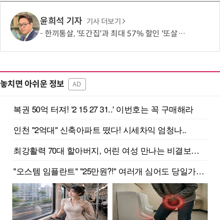
윤희석 기자
기사 더보기
한끼통살, '또간집'과 최대 57% 할인 '또살집' 프로모션
놓치면 아쉬운 정보
AD