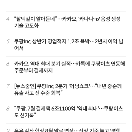
4
“찰떡같이 알아듣네”…카카오, '카나나-o' 음성 생성
기술 고도화
5
쿠팡Inc, 상반기 영업적자 1.2조 육박…2년치 이익 넘
어서
6
카카오, 역대 최대 분기 실적…카톡에 쿠팡이츠 연동해
주문부터 결제까지
7
[뉴스줌인] 쿠팡Inc, 2분기 '어닝쇼크'…“내년 중순께
유출 사고 전 수준 회복”
8
“쿠팡, 7월 결제액 6조1100억 '역대 최대'…쿠팡이츠
도 신기록”
9
우유 감산 협상 8월 말로 연장…산정 기준 놓고 '평행