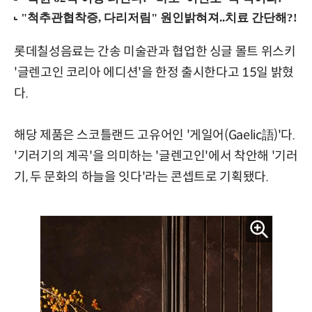
롯데칠성음료는 간송 미술관과 협업한 싱글 몰트 위스키
'글렌고인 코리아 에디션'을 한정 출시한다고 15일 밝혔
다.
해당 제품은 스코틀랜드 고유어인 '게일어(Gaelic語)'다.
'기러기의 계곡'을 의미하는 '글렌고인'에서 착안해 '기러
기, 두 문화의 하늘을 잇다'라는 콘셉트로 기획됐다.