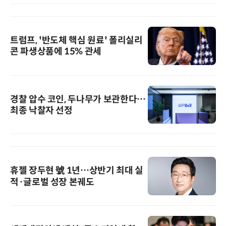
트럼프, '반도체 핵심 원료' 폴리실리
콘 파생상품에 15% 관세
경찰 압수 코인, 두나무가 보관한다…
최종 낙찰자 선정
휴젤 장두현 號 1년…상반기 최대 실
적·글로벌 성장 본궤도