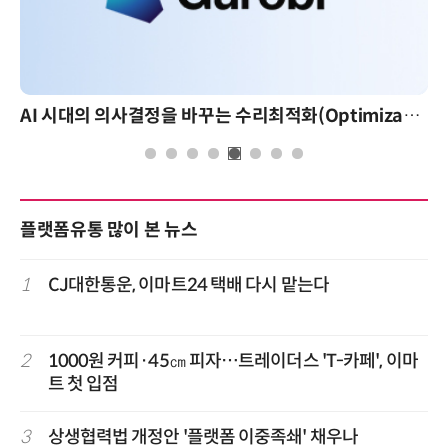
AI 시대의 의사결정을 바꾸는 수리최적화(Optimization): 실제 산업 적용 사례와 활용 전략
플랫폼유통 많이 본 뉴스
1
CJ대한통운, 이마트24 택배 다시 맡는다
2
1000원 커피·45㎝ 피자…트레이더스 'T-카페', 이마
트 첫 입점
3
상생협력법 개정안 '플랫폼 이중족쇄' 채우나