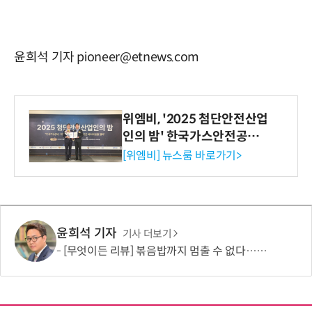
윤희석 기자 pioneer@etnews.com
위엠비, '2025 첨단안전산업
인의 밤' 한국가스안전공사
사장상 수상
[위엠비] 뉴스룸 바로가기>
윤희석 기자
기사 더보기
[무엇이든 리뷰] 볶음밥까지 멈출 수 없다…하림 '별미요리 닭갈비' 한 끼 실험