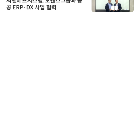
씨앤에프시스템, 오웬스그룹과 공
공 ERP·DX 사업 협력