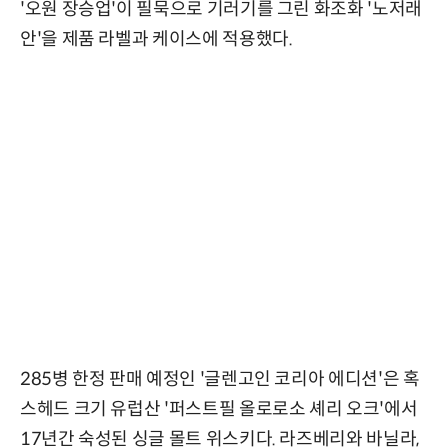
'오원 장승업'이 필묵으로 기러기를 그린 화조화 '노저래
안'을 제품 라벨과 케이스에 적용했다.
285병 한정 판매 예정인 '글렌고인 코리아 에디션'은 혹
스헤드 크기 유럽산 '퍼스트필 올로로소 셰리 오크'에서
17년간 숙성된 싱글 몰트 위스키다. 라즈베리와 바닐라,