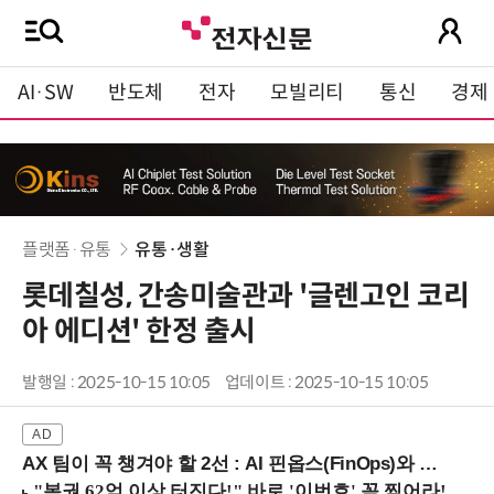
AI·SW
반도체
전자
모빌리티
통신
경제
플랫폼·유통
유통·생활
롯데칠성, 간송미술관과 '글렌고인 코리
아 에디션' 한정 출시
발행일 : 2025-10-15 10:05
업데이트 : 2025-10-15 10:05
AX 팀이 꼭 챙겨야 할 2선 : AI 핀옵스(FinOps)와 토큰 거버넌스 (8/21 잠실역)