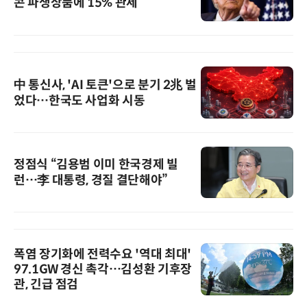
콘 파생상품에 15% 관세
中 통신사, 'AI 토큰'으로 분기 2兆 벌
었다…한국도 사업화 시동
정점식 “김용범 이미 한국경제 빌
런…李 대통령, 경질 결단해야”
폭염 장기화에 전력수요 '역대 최대'
97.1GW 경신 촉각…김성환 기후장
관, 긴급 점검