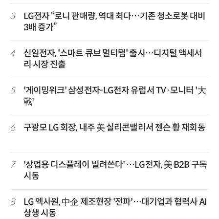
3
LG전자 “로니 판매량, 역대 최다…기존 청소로봇 대비
3배 증가”
4
신일전자, '스마트 큐브 멀티탭' 출시…디지털 액세서
리 시장 진출
5
'게이밍위크' 삼성전자-LG전자 유럽서 TV·모니터 '大
戰'
6
구광모 LG 회장, 내주 美 실리콘밸리서 젠슨 황 재회동
7
'상업용 디스플레이 빌려쓴다' …LG전자, 美 B2B 구독
시동
8
LG 엑사원, 中企 제조현장 '전파'…대기업과 협력사 AI
상생 시동