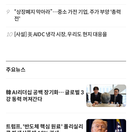
9
“상장폐지 막아라”…중소 가전 기업, 주가 부양 '총력
전'
10
[사설] 美 AIDC 냉각 시장, 우리도 현지 대응을
주요뉴스
韓 AI리더십 공백 장기화… 글로벌 3
강 동력 꺼져간다
트럼프, '반도체 핵심 원료' 폴리실리