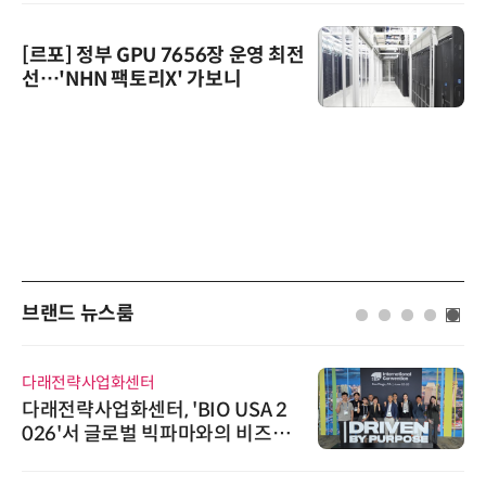
[르포] 정부 GPU 7656장 운영 최전
선…'NHN 팩토리X' 가보니
브랜드 뉴스룸
다래전략사업화센터
다래전략사업화센터, 'BIO USA 2
026'서 글로벌 빅파마와의 비즈니
스 미팅 지원…K-바이오 해외 진출
교두보 확보