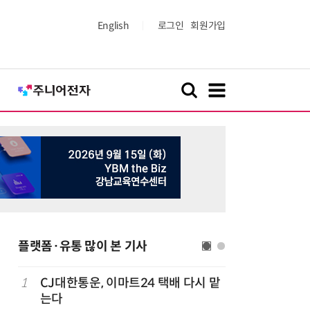
English
로그인
회원가입
플랫폼·유통 많이 본 기사
1
CJ대한통운, 이마트24 택배 다시 맡
6
카카오, 
까
는다
에 쿠팡이