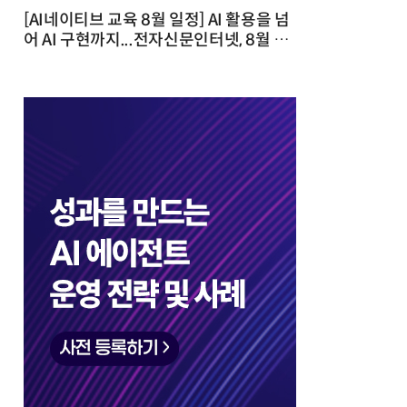
[AI네이티브 교육 8월 일정] AI 활용을 넘
어 AI 구현까지...전자신문인터넷, 8월 실
전 교육·워크숍 개최 발행일 : 2026-07-
23 10:46