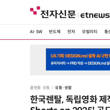
AI·SW
반도체
전자
모빌리티
통
플랫폼·유통
유통·생활
한국렌탈, 독립영화 제