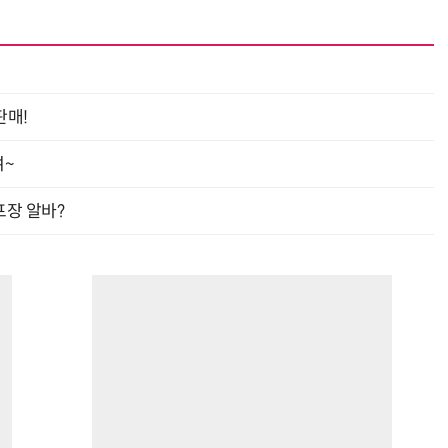
판매!
여~
프장 알바?