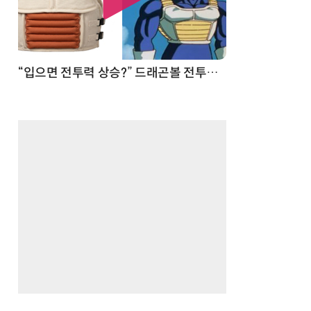
 순간
“입으면 전투력 상승?” 드래곤볼 전투복 닮은 중량조끼