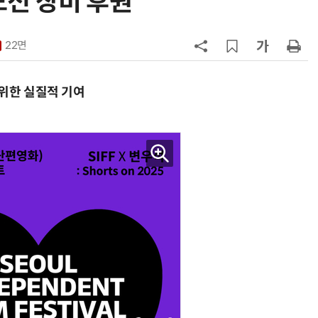
 공모전 장비 후원
지
7
[뉴스줌인] 쿠팡Inc, 2분기 '어닝쇼
크'…“내년 중순께 유출 사고 전 수
22면
회복”
8
“쿠팡, 7월 결제액 6조1100억 '역대
최대'…쿠팡이츠도 신기록”
 위한 실질적 기여
9
우유 감산 협상 8월 말로 연장…산
기준 놓고 '평행선'
10
네이버, 2분기 매출 3조3888억원
분기 기준 역대 최대