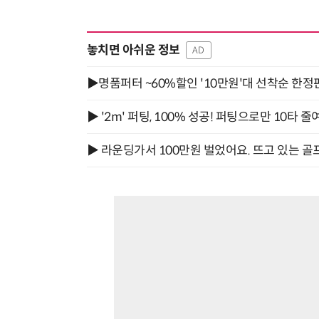
놓치면 아쉬운 정보
AD
▶명품퍼터 ~60%할인 '10만원'대 선착순 한정
▶ '2m' 퍼팅, 100% 성공! 퍼팅으로만 10타 줄
▶ 라운딩가서 100만원 벌었어요. 뜨고 있는 골