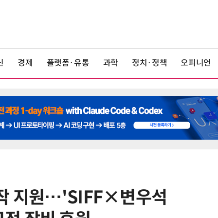
신
경제
플랫폼·유통
과학
정치·정책
오피니언
작 지원…'SIFF×변우석
6
카카오, 역대 최대 분기 실적…카톡
에 쿠팡이츠 연동해 주문부터 결제