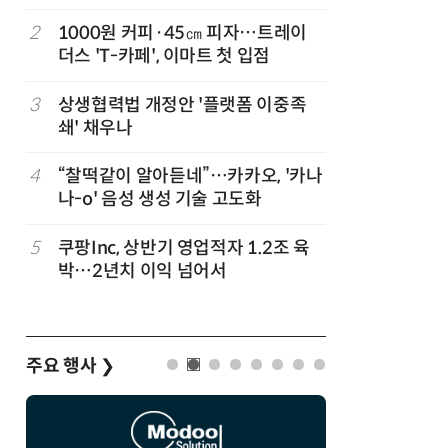
지
2
1000원 커피·45㎝ 피자…트레이
7
[뉴스줌인]
준
더스 'T-카페', 이마트 첫 입점
크'…“내
회복”
3
상생협력법 개정안 '플랫폼 이중족
8
“쿠팡, 7
쇄' 채우나
최대'…
정
4
“찰떡같이 알아듣네”…카카오, '카나
9
우유 감산
나-o' 음성 생성 기술 고도화
기준 놓고
…
5
쿠팡Inc, 상반기 영업적자 1.2조 육
10
네이버, 
박…2년치 이익 넘어서
분기 기준
주요 행사
❯