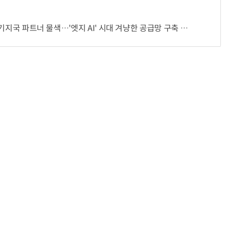
 기지국 파트너 물색…'엣지 AI' 시대 겨냥한 공급망 구축 본격화
“계속 쫓아왔다”…도망치던 우크라 민간인 공격한 러 자폭 드론
진정한 우정?…친구 구하려다 둘 다 의자 틈에 목이 낀