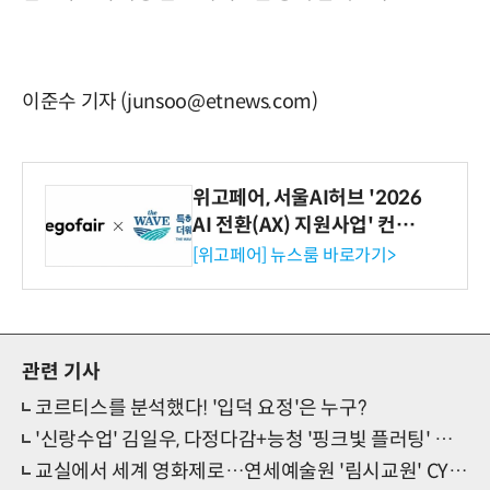
이준수 기자 (junsoo@etnews.com)
위고페어, 서울AI허브 '2026
AI 전환(AX) 지원사업' 컨소
시엄 선정
[위고페어] 뉴스룸 바로가기>
관련 기사
코르티스를 분석했다! '입덕 요정'은 누구?
'신랑수업' 김일우, 다정다감+능청 '핑크빛 플러팅' 눈길
교실에서 세계 영화제로…연세예술원 '림시교원' CYIFF 3관왕