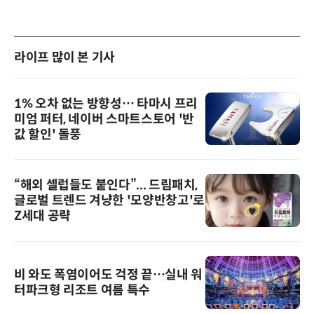
라이프 많이 본 기사
1% 오차 없는 방향성… 타마시 프리
미엄 퍼터, 네이버 스마트스토어 '반
값 할인' 돌풍
“해외 셀럽들도 붙인다”... 드림패치,
글로벌 트렌드 겨냥한 '모양반창고'로
Z세대 공략
비 와도 폭염이어도 걱정 끝…실내 워
터파크형 리조트 여름 특수