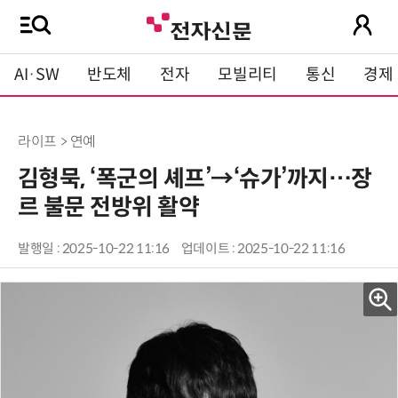
AI·SW
반도체
전자
모빌리티
통신
경제
라이프 > 연예
김형묵, ‘폭군의 셰프’→‘슈가’까지…장
르 불문 전방위 활약
발행일 : 2025-10-22 11:16
업데이트 : 2025-10-22 11:16