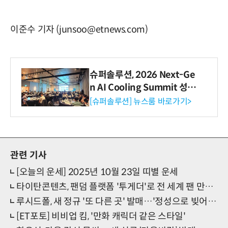
이준수 기자 (junsoo@etnews.com)
슈퍼솔루션, 2026 Next-Ge
n AI Cooling Summit 성황
리 성료
[슈퍼솔루션] 뉴스룸 바로가기>
관련 기사
[오늘의 운세] 2025년 10월 23일 띠별 운세
타이탄콘텐츠, 팬덤 플랫폼 '투게더'로 전 세계 팬 만난다
루시드폴, 새 정규 '또 다른 곳' 발매…'정성으로 빚어낸 트랙들'
[ET포토] 비비업 킴, '만화 캐릭더 같은 스타일'