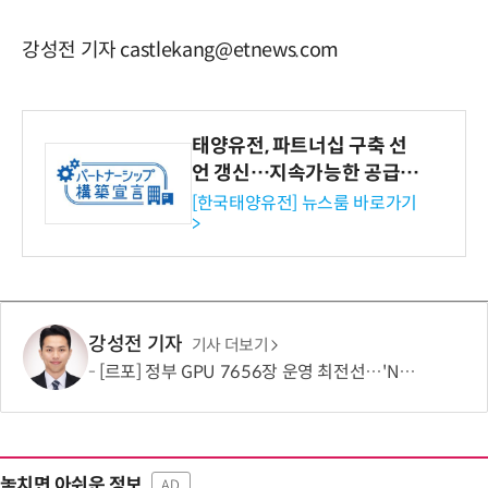
강성전 기자 castlekang@etnews.com
태양유전, 파트너십 구축 선
언 갱신…지속가능한 공급망
협력 강화
[한국태양유전] 뉴스룸 바로가기
>
강성전 기자
기사 더보기
[르포] 정부 GPU 7656장 운영 최전선…'NHN 팩토리X' 가보니
놓치면 아쉬운 정보
AD