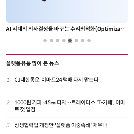
AI 시대의 의사결정을 바꾸는 수리최적화(Optimization): 실제 산업 적용 사례와 활용 전략
플랫폼유통 많이 본 뉴스
1
CJ대한통운, 이마트24 택배 다시 맡는다
2
1000원 커피·45㎝ 피자…트레이더스 'T-카페', 이마
트 첫 입점
3
상생협력법 개정안 '플랫폼 이중족쇄' 채우나