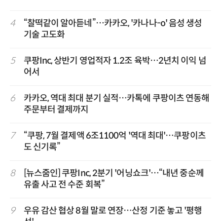
4
“찰떡같이 알아듣네”…카카오, '카나나-o' 음성 생성
기술 고도화
5
쿠팡Inc, 상반기 영업적자 1.2조 육박…2년치 이익 넘
어서
6
카카오, 역대 최대 분기 실적…카톡에 쿠팡이츠 연동해
주문부터 결제까지
7
“쿠팡, 7월 결제액 6조1100억 '역대 최대'…쿠팡이츠
도 신기록”
8
[뉴스줌인] 쿠팡Inc, 2분기 '어닝쇼크'…“내년 중순께
유출 사고 전 수준 회복”
9
우유 감산 협상 8월 말로 연장…산정 기준 놓고 '평행