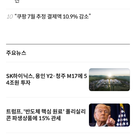
선'
10
“쿠팡 7월 추정 결제액 10.9% 감소”
주요뉴스
SK하이닉스, 용인 Y2·청주 M17에 5
4조원 투자
트럼프, '반도체 핵심 원료' 폴리실리
콘 파생상품에 15% 관세