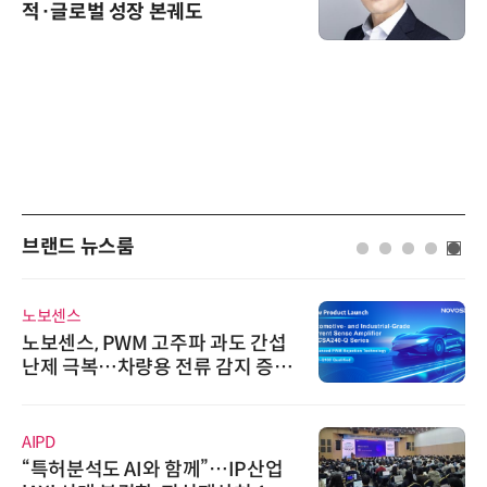
적·글로벌 성장 본궤도
브랜드 뉴스룸
노보센스
노보센스, PWM 고주파 과도 간섭
난제 극복…차량용 전류 감지 증폭
기
AIPD
“특허분석도 AI와 함께”…IP산업