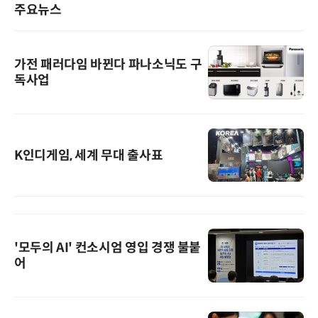
주요뉴스
가전 패러다임 바뀐다 파나소닉도 구
독사업
K인디게임, 세계 무대 출사표
'모두의 AI' 컨소시엄 영입 경쟁 불붙
어