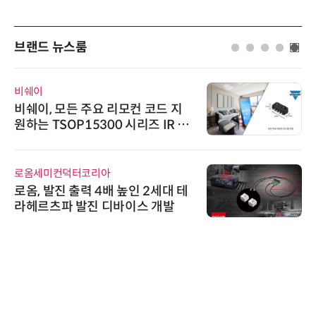
브랜드 뉴스룸
비쉐이
비쉐이, 모든 주요 리모컨 코드 지
원하는 TSOP15300 시리즈 IR 수
신기 출시
로옴세미컨덕터코리아
로옴, 발진 출력 4배 높인 2세대 테
라헤르츠파 발진 디바이스 개발