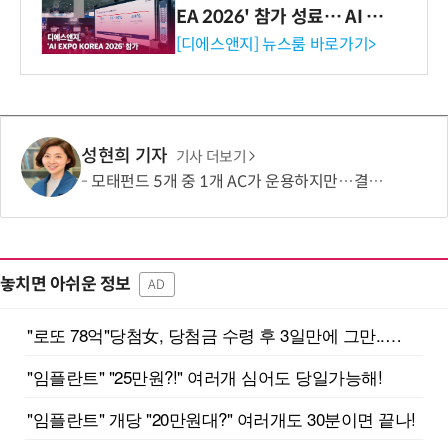
EA 2026' 참가 성료… AI 전
생애주기 아우르는 통합 솔루
[디에스앤지] 뉴스룸 바로가기>
션 선봬 [영상]
성현희 기자
기사 더보기
모태펀드 5개 중 1개 AC가 운용하지만…결성액 비중은 5.6%
놓치면 아쉬운 정보
AD