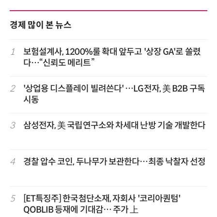
경제 많이 본 뉴스
1
보험설계사, 1200%룰 확대 앞두고 '상장 GA'로 쏠렸
다…“신뢰도 메리트”
2
'상업용 디스플레이 빌려쓴다' …LG전자, 美 B2B 구독
시동
3
삼성전자, 美 국립연구소와 차세대 난방 기술 개발한다
4
경찰 압수 코인, 두나무가 보관한다…최종 낙찰자 선정
5
[ET특징주] 한국첨단소재, 자회사 '코리아퀀텀'
QOBLIB 등재에 기대감… 주가 上