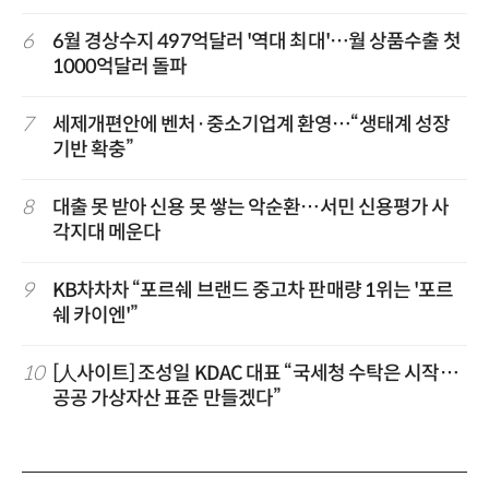
6
6월 경상수지 497억달러 '역대 최대'…월 상품수출 첫
1000억달러 돌파
7
세제개편안에 벤처·중소기업계 환영…“생태계 성장
기반 확충”
8
대출 못 받아 신용 못 쌓는 악순환…서민 신용평가 사
각지대 메운다
9
KB차차차 “포르쉐 브랜드 중고차 판매량 1위는 '포르
쉐 카이엔'”
10
[人사이트] 조성일 KDAC 대표 “국세청 수탁은 시작…
공공 가상자산 표준 만들겠다”