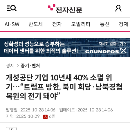
AI·SW
반도체
전자
모빌리티
통신
경제
경제
중기·벤처
개성공단 기업 10년새 40% 소멸 위
기…“트럼프 방한, 북미 회담·남북경협
복원의 전기 돼야”
발행일 : 2025-10-28 14:06
업데이트 : 2025-10-28 14:06
지면 :
2025-10-29
6면