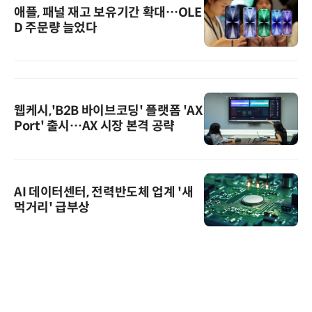
애플, 패널 재고 보유기간 확대…OLE
D 주문량 늘었다
웹케시,'B2B 바이브코딩' 플랫폼 'AX
Port' 출시…AX 시장 본격 공략
AI 데이터센터, 전력반도체 업계 '새
먹거리' 급부상