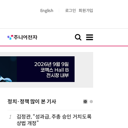
English
로그인
회원가입
정치·정책 많이 본 기사
1
김정관, “성과급, 주총 승인 거치도록
6
정점식 “
상법 개정”
런…李 대