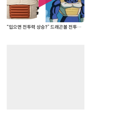
 순간
“입으면 전투력 상승?” 드래곤볼 전투복 닮은 중량조끼