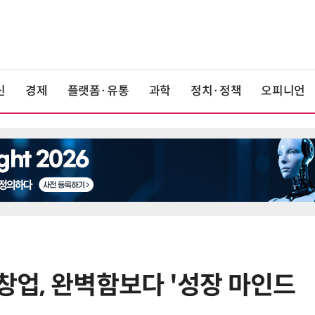
신
경제
플랫폼·유통
과학
정치·정책
오피니언
 창업, 완벽함보다 '성장 마인드
6
정점식 “김용범 이미 한국경제 빌
런…李 대통령, 경질 결단해야”