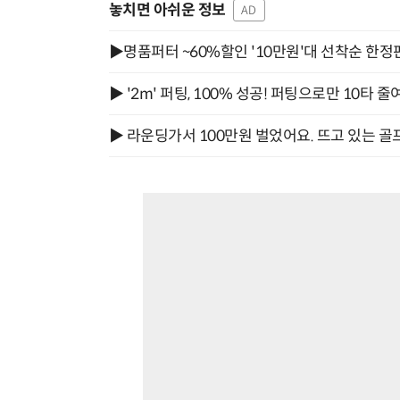
놓치면 아쉬운 정보
AD
▶명품퍼터 ~60%할인 '10만원'대 선착순 한정
▶ '2m' 퍼팅, 100% 성공! 퍼팅으로만 10타 줄
▶ 라운딩가서 100만원 벌었어요. 뜨고 있는 골