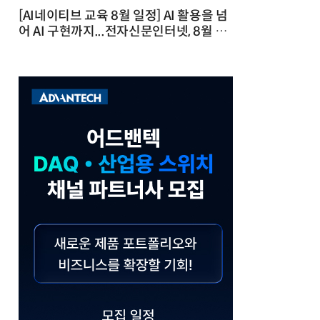
[AI네이티브 교육 8월 일정] AI 활용을 넘
어 AI 구현까지...전자신문인터넷, 8월 실
전 교육·워크숍 개최 발행일 : 2026-07-
23 10:46