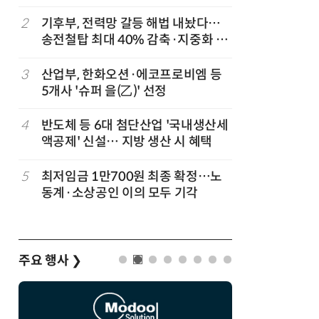
2
기후부, 전력망 갈등 해법 내놨다…
7
돌려차기 
송전철탑 최대 40% 감축·지중화 확
기 한번 
대
3
산업부, 한화오션·에코프로비엠 등
8
성균관대
5개사 '슈퍼 을(乙)' 선정
수, 차세
적 출판사
4
반도체 등 6대 첨단산업 '국내생산세
9
국힘, 李
액공제' 신설… 지방 생산 시 혜택
다' 발언
5
최저임금 1만700원 최종 확정…노
10
반도체 성
동계·소상공인 이의 모두 기각
취업자 증
'하향'
주요 행사
❯