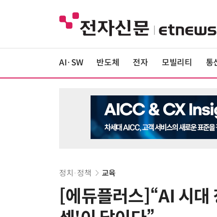
AI·SW
반도체
전자
모빌리티
통
정치·정책
교육
[에듀플러스]“AI 시대