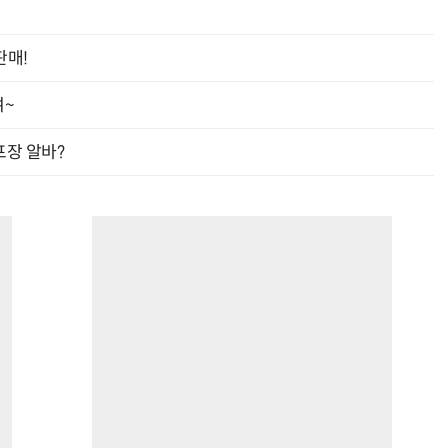
판매!
여~
프장 알바?