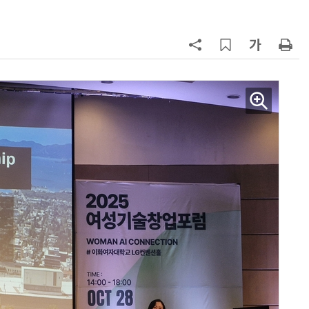
7
돌려차기 피해자 불러 놓고 “돌려차
기 한번 해라”…선 넘은 친한계
8
성균관대 김기강 센터장·이영희 교
수, 차세대 반도체 분야 전문서 세계
적 출판사서 발간
9
국힘, 李 대통령 '형소법 안 읽어봤
다' 발언 공세…“역대급 망언”
10
반도체 성장에도 '고용 한파'…올해
취업자 증가 전망 10만명대로 대폭
'하향'