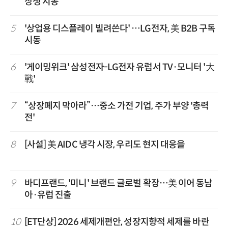
상생 시동
5
'상업용 디스플레이 빌려쓴다' …LG전자, 美 B2B 구독
시동
6
'게이밍위크' 삼성전자-LG전자 유럽서 TV·모니터 '大
戰'
7
“상장폐지 막아라”…중소 가전 기업, 주가 부양 '총력
전'
8
[사설] 美 AIDC 냉각 시장, 우리도 현지 대응을
9
바디프랜드, '미니' 브랜드 글로벌 확장…美 이어 동남
아·유럽 진출
10
[ET단상] 2026 세제개편안, 성장지향적 세제를 바란