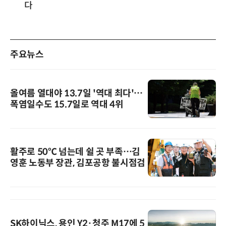
다
주요뉴스
올여름 열대야 13.7일 '역대 최다'…
폭염일수도 15.7일로 역대 4위
활주로 50℃ 넘는데 쉴 곳 부족…김
영훈 노동부 장관, 김포공항 불시점검
SK하이닉스, 용인 Y2·청주 M17에 5