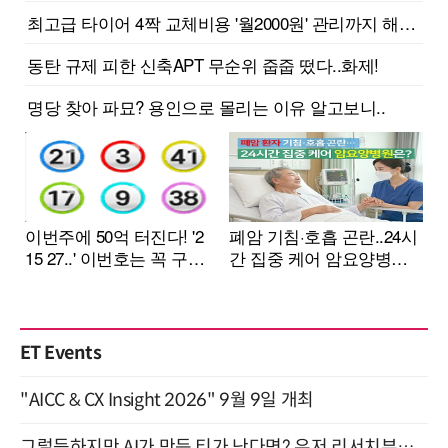
ET Events
"AICC & CX Insight 2026" 9월 9일 개최
그럴듯하지만 AI가 만든 티가 난다면? 유저 리서치부터 배포까지! (9/15)