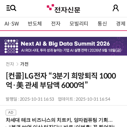
AI·SW
반도체
전자
모빌리티
통신
경제
전자
가전
[컨콜]LG전자 “3분기 희망퇴직 1000
억·美 관세 부담액 6000억”
발행일 : 2025-10-31 16:53
업데이트 : 2025-10-31 16:54
차세대 테크 비즈니스의 치트키, 양자컴퓨팅 기회를 선점하라! (8/28 강남역)