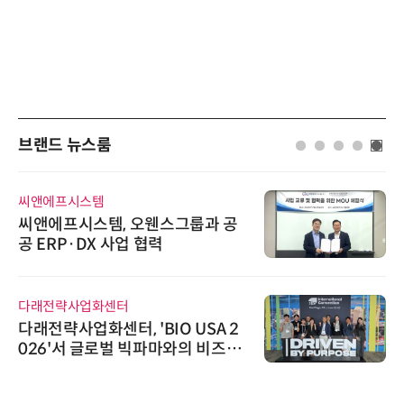
브랜드 뉴스룸
씨앤에프시스템
씨앤에프시스템, 오웬스그룹과 공
공 ERP·DX 사업 협력
다래전략사업화센터
다래전략사업화센터, 'BIO USA 2
026'서 글로벌 빅파마와의 비즈니
스 미팅 지원…K-바이오 해외 진출
교두보 확보