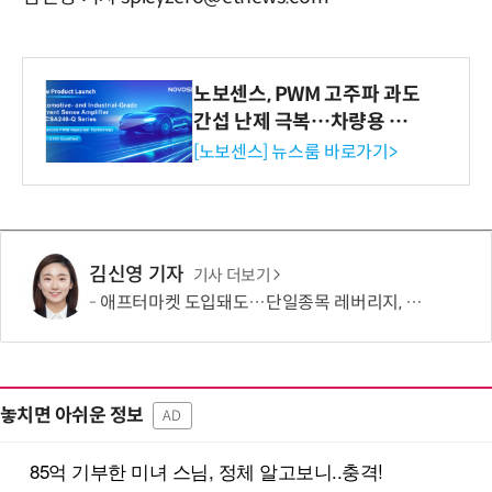
노보센스, PWM 고주파 과도
간섭 난제 극복…차량용 전
류 감지 증폭기
[노보센스] 뉴스룸 바로가기>
김신영 기자
기사 더보기
애프터마켓 도입돼도…단일종목 레버리지, 거래 가능성 희박
놓치면 아쉬운 정보
AD