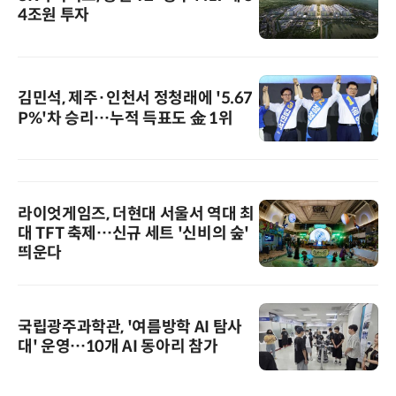
4조원 투자
김민석, 제주·인천서 정청래에 '5.67
P%'차 승리…누적 득표도 金 1위
라이엇게임즈, 더현대 서울서 역대 최
대 TFT 축제…신규 세트 '신비의 숲'
띄운다
국립광주과학관, '여름방학 AI 탐사
대' 운영…10개 AI 동아리 참가