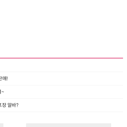
판매!
여~
프장 알바?