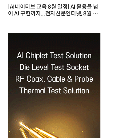
[AI네이티브 교육 8월 일정] AI 활용을 넘
어 AI 구현까지...전자신문인터넷, 8월 실
전 교육·워크숍 개최 발행일 : 2026-07-
23 10:46