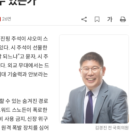
수 있는가
7
성균관대 김기강 센터장·이영희 교
수, 차세대 반도체 분야 전문서 세계
26면
적 출판사서 발간
8
국힘, 李 대통령 '형소법 안 읽어봤
다' 발언 공세…“역대급 망언”
시진핑 주석이 샤오미 스
있다. 시 주석이 선물한
9
한병도 “장동혁, 李대통령 발언 왜
 되느냐”고 묻자, 시 주
곡…악의적 정치공세”
다. 외교 무대에서는 드
10
폭염 장기화에 전력수요 '역대 최대'
 시대 기술력과 안보라는
97.1GW 경신 촉각…김성환 기후장
관, 긴급 점검
할 수 있는 숨겨진 경로
에드워드 스노든이 폭로한
 사용 금지, 신장 위구
에 원격 폭발 장치를 심어
김경진 전 국회의원