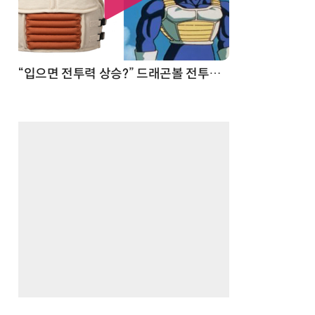
 순간
“입으면 전투력 상승?” 드래곤볼 전투복 닮은 중량조끼