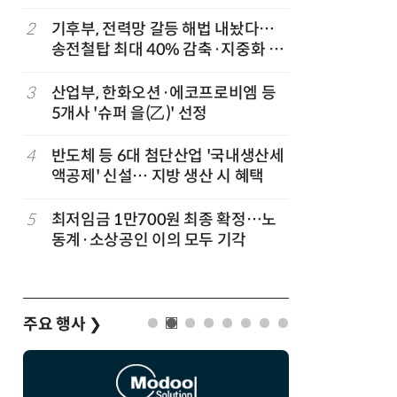
2
기후부, 전력망 갈등 해법 내놨다…
7
성균관대
송전철탑 최대 40% 감축·지중화 확
수, 차세
대
적 출판사
3
산업부, 한화오션·에코프로비엠 등
8
국힘, 李
5개사 '슈퍼 을(乙)' 선정
다' 발언
4
반도체 등 6대 첨단산업 '국내생산세
9
한병도 “
액공제' 신설… 지방 생산 시 혜택
곡…악의
5
최저임금 1만700원 최종 확정…노
10
폭염 장기
동계·소상공인 이의 모두 기각
97.1G
관, 긴급
주요 행사
❯