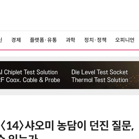
신
경제
플랫폼·유통
과학
정치·정책
오피니언
〈14〉샤오미 농담이 던진 질문,
6
정점식 “김용범 이미 한국경제 빌
런…李 대통령, 경질 결단해야”