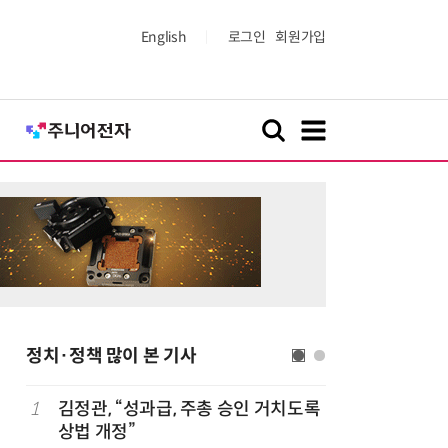
English
로그인
회원가입
정치·정책 많이 본 기사
1
김정관, “성과급, 주총 승인 거치도록
6
정점식 “
상법 개정”
런…李 대