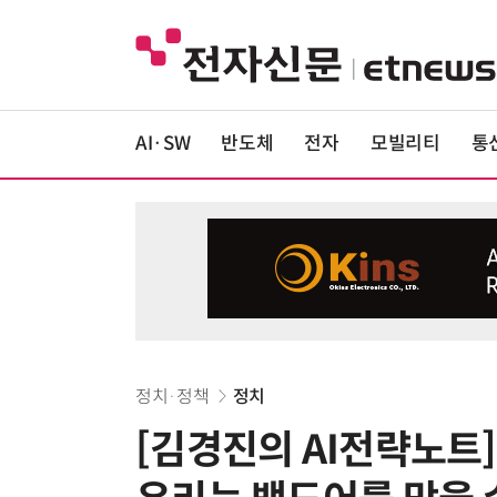
AI·SW
반도체
전자
모빌리티
통
정치·정책
정치
[김경진의 AI전략노트]