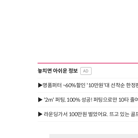
놓치면 아쉬운 정보
AD
▶명품퍼터 ~60%할인 '10만원'대 선착순 한정
▶ '2m' 퍼팅, 100% 성공! 퍼팅으로만 10타 줄
▶ 라운딩가서 100만원 벌었어요. 뜨고 있는 골