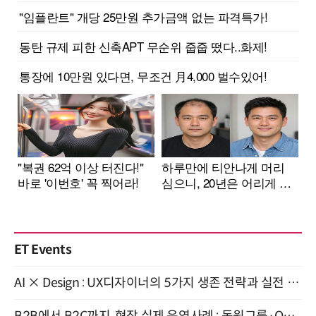
ET Events
AI × Design : UX디자이너의 5가지 생존 전략과 실전 대응 8월 28일 개최
B2B에서 B2C까지, 현장 실제 운영사례 : 동원그룹·OCI·다이닝브랜즈그룹·당근 (8/27)