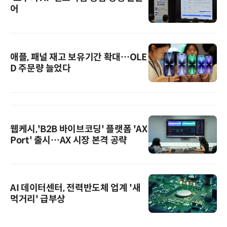
어
애플, 패널 재고 보유기간 확대…OLE
D 주문량 늘었다
웹케시,'B2B 바이브코딩' 플랫폼 'AX
Port' 출시…AX 시장 본격 공략
AI 데이터센터, 전력반도체 업계 '새
먹거리' 급부상