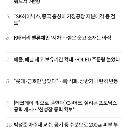
워드서 2관왕
5
“SK하이닉스, 중국 충칭 패키징공장 지분매각 등 검
토”
6
K배터리 밸류체인 '시차'…셀은 웃고 소재는 아직
7
애플, 패널 재고 보유기간 확대…OLED 주문량 늘었다
8
“롯데·금호만 남았다”…韓 석화, 상반기 나란히 반등
9
[테크데이, 빛으로 通한다]<3>머크, 실리콘 포토닉스
공략 개시…'신성장 동력 확보'
10
박성준 아주대 교수, 공기 중 수분으로 200㎛ 피부 부