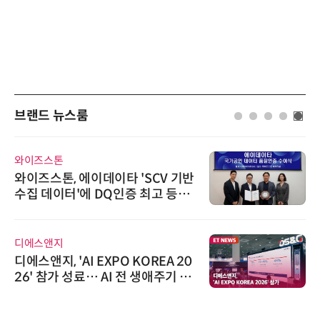
브랜드 뉴스룸
와이즈스톤
와이즈스톤, 에이데이타 'SCV 기반
수집 데이터'에 DQ인증 최고 등급
수여
디에스앤지
디에스앤지, 'AI EXPO KOREA 20
26' 참가 성료… AI 전 생애주기 아
우르는 통합 솔루션 선봬