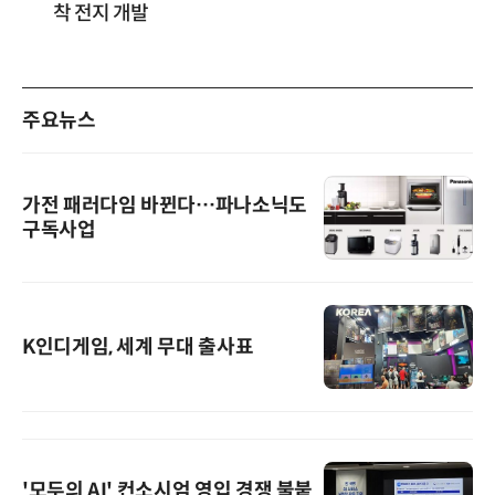
착 전지 개발
주요뉴스
가전 패러다임 바뀐다…파나소닉도
구독사업
K인디게임, 세계 무대 출사표
'모두의 AI' 컨소시엄 영입 경쟁 불붙