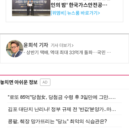
인의 밤' 한국가스안전공사
사장상 수상
[위엠비] 뉴스룸 바로가기>
윤희석 기자
기사 더보기
상반기 택배, 역대 최대 33억개 돌파…국민 1인당 72회 꼴
놓치면 아쉬운 정보
AD