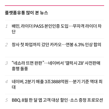
플랫폼유통 많이 본 뉴스
1
배민, 라이더 PASS 본인인증 도입…무자격 라이더 차
단
2
창사 첫 파업까지 갔던 카카오…연봉 6.3% 인상 합의
3
“네쇼라 뜨면 완판”…네이버서 '갤럭시 Z8' 사전판매
흥행 돌풍
4
네이버, 2분기 매출 3조3888억원…분기 기준 역대 최
대
5
BBQ, 8월 한 달 앱 고객 대상 할인·소스 증정 프로모션