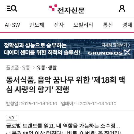
AI·SW
반도체
전자
모빌리티
통신
경제
플랫폼·유통
유통·생활
동서식품, 음악 꿈나무 위한 '제18회 맥
심 사랑의 향기' 진행
발행일 : 2025-11-14 10:10
업데이트 : 2025-11-14 10:10
글로벌 트렌드를 읽고, 내 역할을 가늠하는 소수정예 실습 워크숍 (8/28 신논현역)