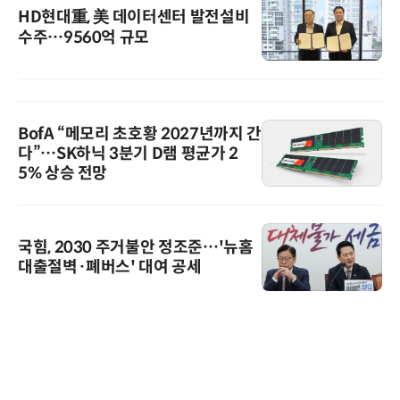
HD현대重, 美 데이터센터 발전설비
수주…9560억 규모
BofA “메모리 초호황 2027년까지 간
다”…SK하닉 3분기 D램 평균가 2
5% 상승 전망
국힘, 2030 주거불안 정조준…'뉴홈
대출절벽·폐버스' 대여 공세