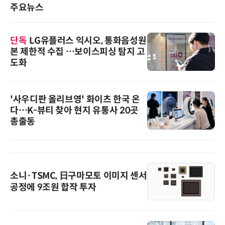
주요뉴스
단독
LG유플러스 익시오, 통화음성원
본 제한적 수집 …보이스피싱 탐지 고
도화
'사우디판 올리브영' 화이츠 한국 온
다…K-뷰티 찾아 현지 유통사 20곳
총출동
소니·TSMC, 日구마모토 이미지 센서
공정에 9조원 합작 투자