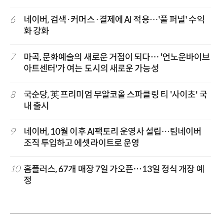
6
네이버, 검색·커머스·결제에 AI 적용…'풀 퍼널' 수익
화 강화
7
마곡, 문화예술의 새로운 거점이 되다… '언노운바이브
아트센터'가 여는 도시의 새로운 가능성
8
국순당, 英 프리미엄 무알코올 스파클링 티 '사이초' 국
내 출시
9
네이버, 10월 이후 AI팩토리 운영사 설립…팀네이버
조직 투입하고 에셋라이트로 운영
10
홈플러스, 67개 매장 7일 가오픈…13일 정식 개장 예
정