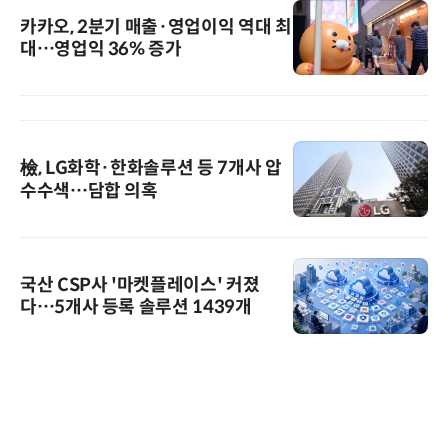
카카오, 2분기 매출·영업이익 역대 최
대…영업익 36% 증가
檢, LG화학·한화솔루션 등 7개사 압
수수색…담합 의혹
국산 CSP사 '마켓플레이스' 커졌
다…5개사 등록 솔루션 1439개