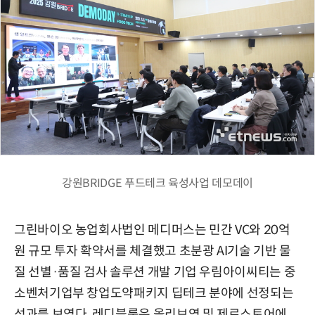
강원BRIDGE 푸드테크 육성사업 데모데이
그린바이오 농업회사법인 메디머스는 민간 VC와 20억
원 규모 투자 확약서를 체결했고 초분광 AI기술 기반 물
질 선별·품질 검사 솔루션 개발 기업 우림아이씨티는 중
소벤처기업부 창업도약패키지 딥테크 분야에 선정되는
성과를 보였다. 레디블룸은 올리브영 및 제로스토어에