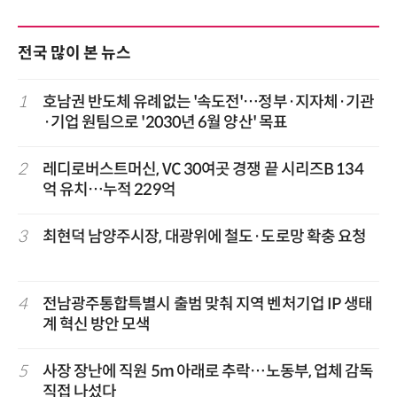
전국 많이 본 뉴스
1
호남권 반도체 유례없는 '속도전'…정부·지자체·기관
·기업 원팀으로 '2030년 6월 양산' 목표
2
레디로버스트머신, VC 30여곳 경쟁 끝 시리즈B 134
억 유치…누적 229억
3
최현덕 남양주시장, 대광위에 철도·도로망 확충 요청
4
전남광주통합특별시 출범 맞춰 지역 벤처기업 IP 생태
계 혁신 방안 모색
5
사장 장난에 직원 5m 아래로 추락…노동부, 업체 감독
직접 나섰다