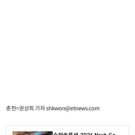
춘천=권상희 기자 shkwon@etnews.com