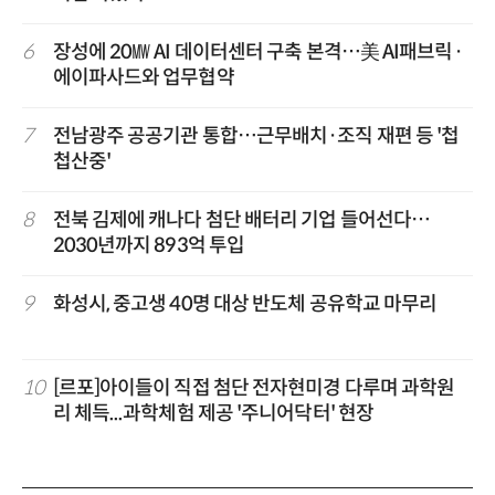
6
장성에 20㎿ AI 데이터센터 구축 본격…美 AI패브릭·
에이파사드와 업무협약
7
전남광주 공공기관 통합…근무배치·조직 재편 등 '첩
첩산중'
8
전북 김제에 캐나다 첨단 배터리 기업 들어선다…
2030년까지 893억 투입
9
화성시, 중고생 40명 대상 반도체 공유학교 마무리
10
[르포]아이들이 직접 첨단 전자현미경 다루며 과학원
리 체득...과학체험 제공 '주니어닥터' 현장