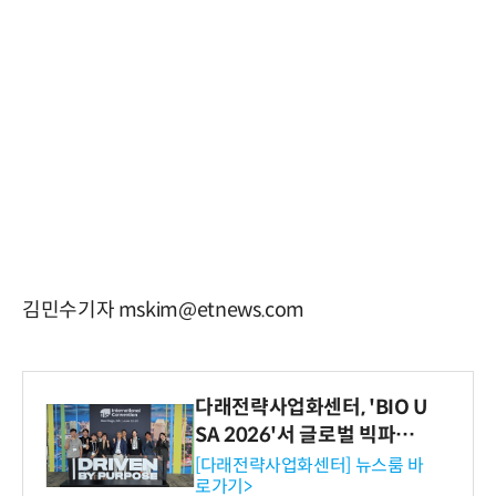
김민수기자 mskim@etnews.com
다래전략사업화센터, 'BIO U
SA 2026'서 글로벌 빅파마
와의 비즈니스 미팅 지원…K
[다래전략사업화센터] 뉴스룸 바
로가기>
-바이오 해외 진출 교두보 확