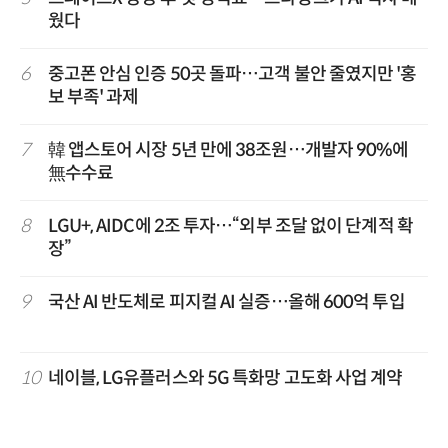
웠다
6
중고폰 안심 인증 50곳 돌파…고객 불안 줄였지만 '홍
보 부족' 과제
7
韓 앱스토어 시장 5년 만에 38조원…개발자 90%에
無수수료
8
LGU+, AIDC에 2조 투자…“외부 조달 없이 단계적 확
장”
9
국산 AI 반도체로 피지컬 AI 실증…올해 600억 투입
10
네이블, LG유플러스와 5G 특화망 고도화 사업 계약