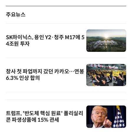
주요뉴스
SK하이닉스, 용인 Y2·청주 M17에 5
4조원 투자
창사 첫 파업까지 갔던 카카오…연봉
6.3% 인상 합의
트럼프, '반도체 핵심 원료' 폴리실리
콘 파생상품에 15% 관세