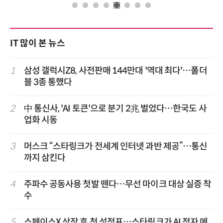
IT 많이 본 뉴스
1
삼성 갤럭시Z8, 사전판매 144만대 '역대 최다'…폴더
블 3종 통했다
2
中 통신사, 'AI 토큰'으로 분기 2兆 벌었다…한국도 사
업화 시동
3
머스크 “스타링크가 전세계 인터넷 과반 제공”…통신
까지 삼킨다
4
주파수 공동사용 첫발 뗀다…무선 마이크 대상 실증 착
수
5
스페이스X 상장 후 첫 성적표…스타링크가 AI 적자 메