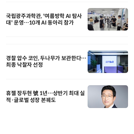
국립광주과학관, '여름방학 AI 탐사
대' 운영…10개 AI 동아리 참가
경찰 압수 코인, 두나무가 보관한다…
최종 낙찰자 선정
휴젤 장두현 號 1년…상반기 최대 실
적·글로벌 성장 본궤도