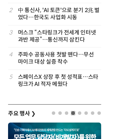
2
中 통신사, 'AI 토큰'으로 분기 2兆 벌
7
韓 앱스토
었다…한국도 사업화 시동
원…개발
3
머스크 “스타링크가 전세계 인터넷
8
LGU+, 
과반 제공”…통신까지 삼킨다
달 없이 
4
주파수 공동사용 첫발 뗀다…무선
9
국산 AI
마이크 대상 실증 착수
올해 60
5
스페이스X 상장 후 첫 성적표…스타
10
SKT, 2
링크가 AI 적자 메웠다
매출 2배
주요 행사
❯