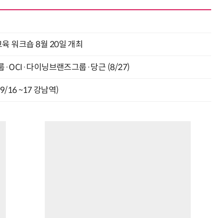
육 워크숍 8월 20일 개최
룹·OCI·다이닝브랜즈그룹·당근 (8/27)
9/16 ~17 강남역)