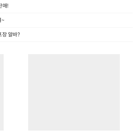
판매!
여~
“계속 쫓아왔다”…도망치던 우크라 민간인 공격한 러 자폭 
프장 알바?