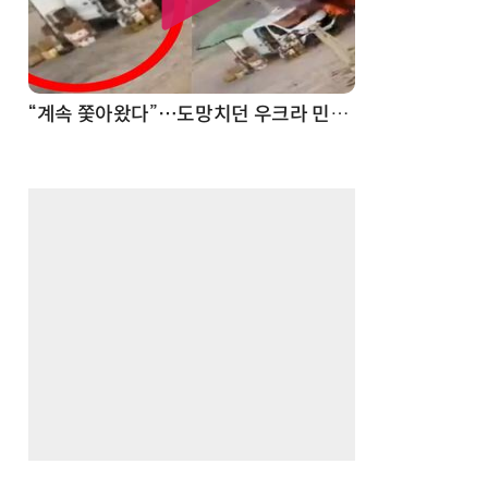
드론
진정한 우정?…친구 구하려다 둘 다 의자 틈에 목이 낀 순간