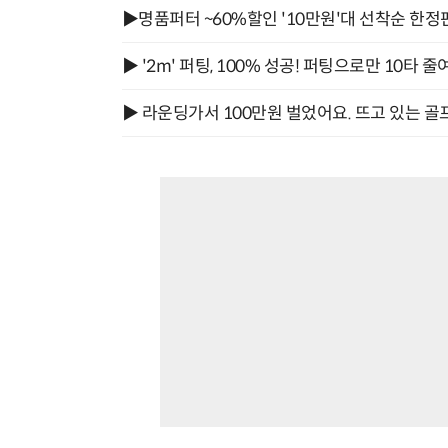
▶명품퍼터 ~60%할인 '10만원'대 선착순 한정
▶ '2m' 퍼팅, 100% 성공! 퍼팅으로만 10타 줄
▶ 라운딩가서 100만원 벌었어요. 뜨고 있는 골