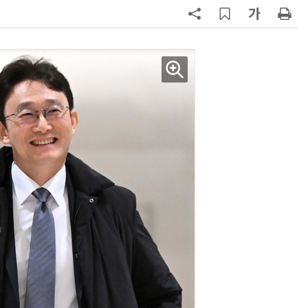
7
韓 앱스토어 시장 5년 만에 38조
원…개발자 90%에 無수수료
8
LGU+, AIDC에 2조 투자…“외부 조
달 없이 단계적 확장”
9
국산 AI 반도체로 피지컬 AI 실증…
올해 600억 투입
10
SKT, 2분기 영업익 67%↑…AIDC
매출 2배 늘어