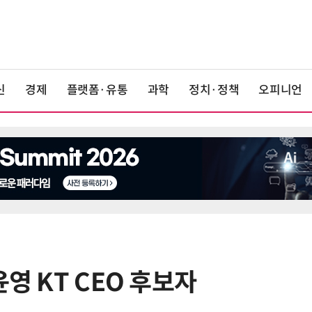
신
경제
플랫폼·유통
과학
정치·정책
오피니언
윤영 KT CEO 후보자
6
중고폰 안심 인증 50곳 돌파…고객
불안 줄였지만 '홍보 부족' 과제