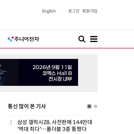
English
로그인
회원가입
통신 많이 본 기사
1
삼성 갤럭시Z8, 사전판매 144만대
6
중고폰 안
'역대 최다'…폴더블 3종 통했다
불안 줄였