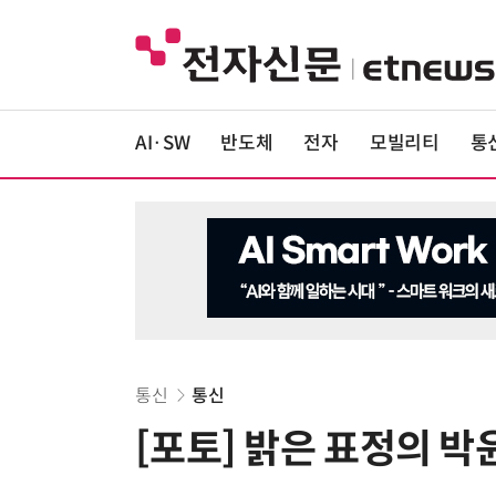
AI·SW
반도체
전자
모빌리티
통
통신
통신
[포토] 밝은 표정의 박